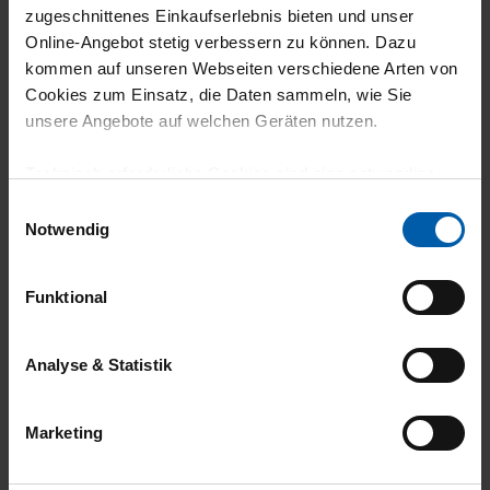
zugeschnittenes Einkaufserlebnis bieten und unser
climate-neutral
Family business
Online-Angebot stetig verbessern zu können. Dazu
shipping
kommen auf unseren Webseiten verschiedene Arten von
Cookies zum Einsatz, die Daten sammeln, wie Sie
unsere Angebote auf welchen Geräten nutzen.
Technisch erforderliche Cookies sind eine notwendige
Voraussetzung zur Nutzung unserer Webpräsenz, um
Einwilligungsauswahl
grundlegende Funktionen wie etwa zur Auswahl und
Notwendig
Darstellung unserer Produkte, zum Befüllen des
14 day return policy
100% Made in
Warenkorbs oder zum Abschluss des Kaufs zu
Burladingen
Funktional
gewährleisten.
Für die Darstellung personalisierter Angebote, Anzeigen
Analyse & Statistik
und Inhalte aufgrund Ihres Nutzerverhaltens und Ihres
Profils sowie für Marketing-, Statistik- und Tracking-
Marketing
Zwecke zur Analyse und Optimierung unserer
Webpräsenz speichern wir personenbezogene
Informationen. Diese übermitteln wir in anonymisierter