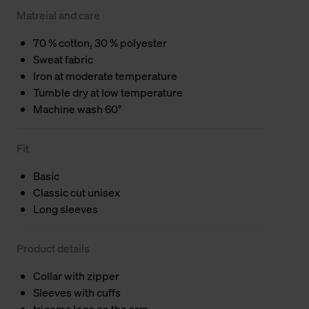
Matreial and care
70 % cotton, 30 % polyester
Sweat fabric
Iron at moderate temperature
Tumble dry at low temperature
Machine wash 60°
Fit
Basic
Classic cut unisex
Long sleeves
Product details
Collar with zipper
Sleeves with cuffs
trigema logo on the arm