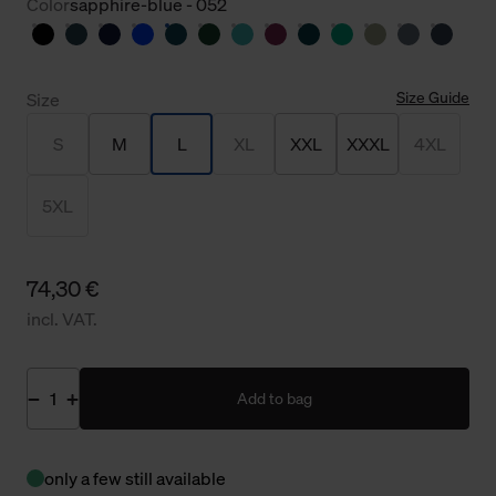
Color
sapphire-blue - 052
Size Guide
Size
S
M
L
XL
XXL
XXXL
4XL
5XL
74,30 €
incl. VAT.
Add to bag
only a few still available