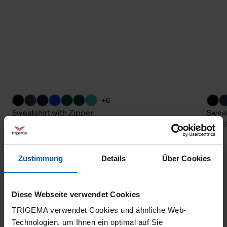
+6
Sweatshirt with Zipper
Sweat
from 74,30 €
from 7
Zustimmung
Details
Über Cookies
Diese Webseite verwendet Cookies
TRIGEMA verwendet Cookies und ähnliche Web-
Technologien, um Ihnen ein optimal auf Sie