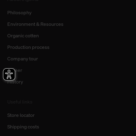
Philosophy
Environment & Resources
Organic cotten
Production process
Company tour
Career
History
Useful links
Store locator
Shipping costs