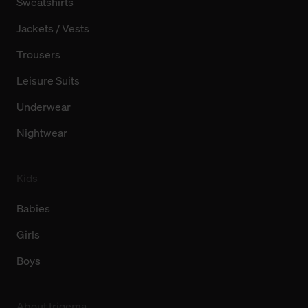
Sweatshirts
Jackets / Vests
Trousers
Leisure Suits
Underwear
Nightwear
Kids
Babies
Girls
Boys
About trigema