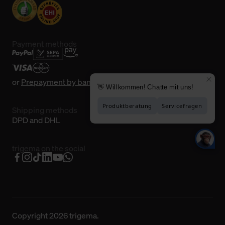
Payment methods
or
Prepayment by bank transfer
Shipping methods
DPD and DHL
trigema on the social
Copyright 2026 trigema.