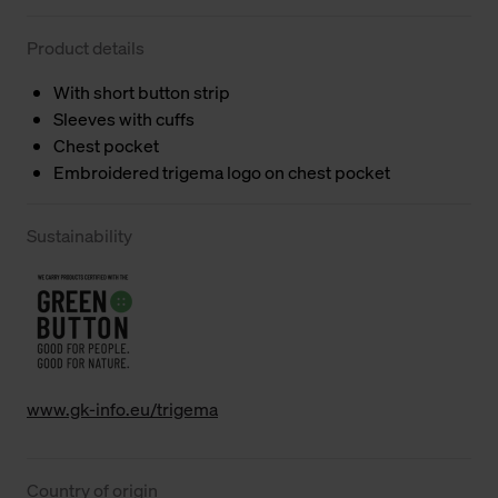
Product details
With short button strip
Sleeves with cuffs
Chest pocket
Embroidered trigema logo on chest pocket
Sustainability
www.gk-info.eu/trigema
Country of origin