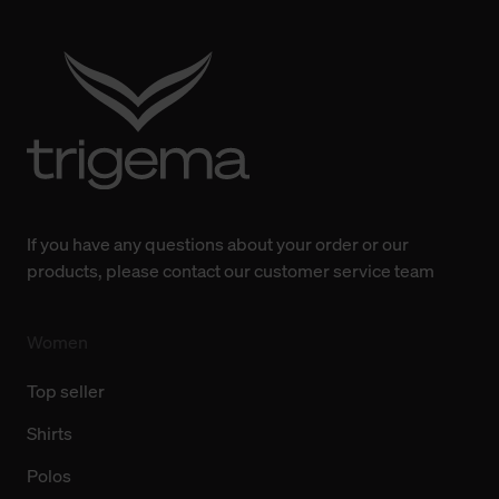
Verwendung der Cookies sowie die bis zum Zeitpunkt der
Änderung gesammelten Daten.
Weitere Informationen über Cookies und Web-
Technologien sowie die Nutzung Ihrer persönlichen Daten
finden Sie in unserer Datenschutzerklärung.
If you have any questions about your order or our
products, please contact our customer service team
Women
Top seller
Shirts
Polos