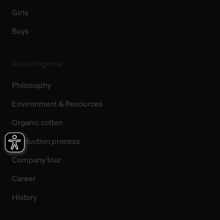
Girls
Boys
About trigema
Philosophy
Environment & Resources
Organic cotten
Production process
Company tour
Career
History