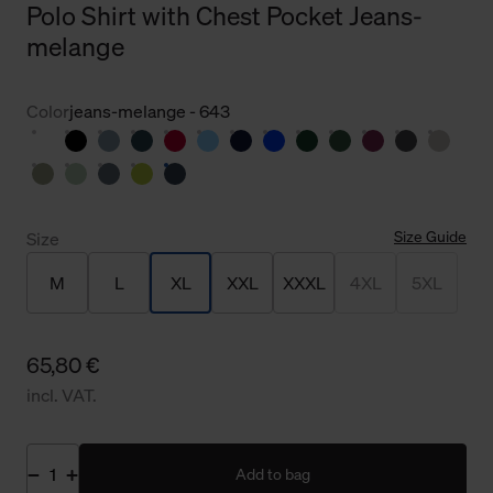
Polo Shirt with Chest Pocket Jeans-
melange
Color
jeans-melange - 643
Size Guide
Size
M
L
XL
XXL
XXXL
4XL
5XL
65,80 €
incl. VAT.
Add to bag