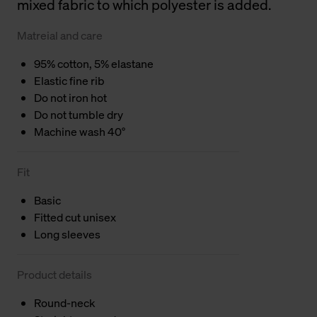
mixed fabric to which polyester is added.
Matreial and care
95% cotton, 5% elastane
Elastic fine rib
Do not iron hot
Do not tumble dry
Machine wash 40°
Fit
Basic
Fitted cut unisex
Long sleeves
Product details
Round-neck