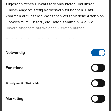
zugeschnittenes Einkaufserlebnis bieten und unser
climate-neutral
Family business
Online-Angebot stetig verbessern zu können. Dazu
shipping
kommen auf unseren Webseiten verschiedene Arten von
Cookies zum Einsatz, die Daten sammeln, wie Sie
unsere Angebote auf welchen Geräten nutzen.
Technisch erforderliche Cookies sind eine notwendige
Voraussetzung zur Nutzung unserer Webpräsenz, um
Einwilligungsauswahl
grundlegende Funktionen wie etwa zur Auswahl und
Notwendig
Darstellung unserer Produkte, zum Befüllen des
14 day return policy
100% Made in
Warenkorbs oder zum Abschluss des Kaufs zu
Burladingen
Funktional
gewährleisten.
Für die Darstellung personalisierter Angebote, Anzeigen
Analyse & Statistik
und Inhalte aufgrund Ihres Nutzerverhaltens und Ihres
Profils sowie für Marketing-, Statistik- und Tracking-
Marketing
Zwecke zur Analyse und Optimierung unserer
Webpräsenz speichern wir personenbezogene