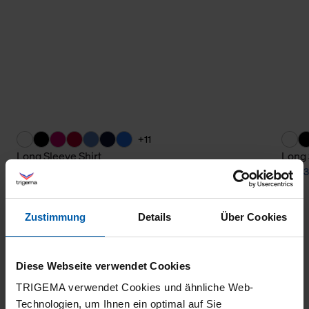
+11
Long Sleeve Shirt
Long 
from 35,00 €
from 3
Zustimmung
Details
Über Cookies
Diese Webseite verwendet Cookies
TRIGEMA verwendet Cookies und ähnliche Web-
Technologien, um Ihnen ein optimal auf Sie