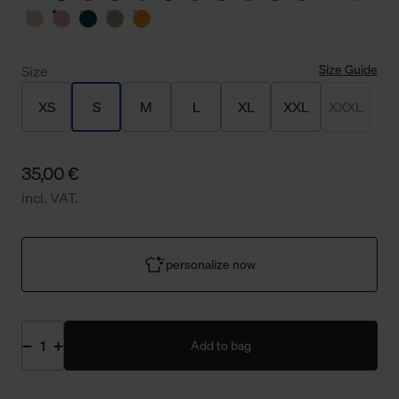
Size Guide
Size
XS
S
M
L
XL
XXL
XXXL
35,00 €
incl. VAT.
personalize now
Add to bag