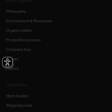
About trigema
Philosophy
Environment & Resources
Organic cotten
Production process
Company tour
Career
History
Useful links
Store locator
Shipping costs