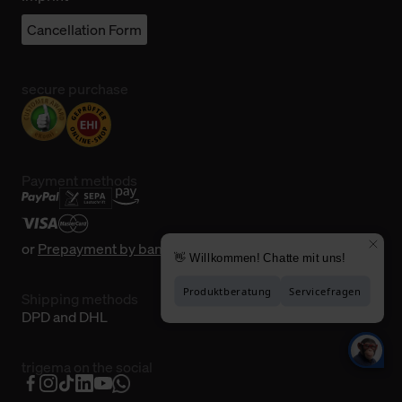
Cancellation Form
secure purchase
Payment methods
or
Prepayment by bank transfer
Shipping methods
DPD and DHL
trigema on the social