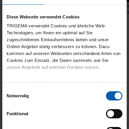
T-Shirt DELUXE Cotton
T-Shi
from 31,90 €
from 3
Diese Webseite verwendet Cookies
TRIGEMA verwendet Cookies und ähnliche Web-
Technologien, um Ihnen ein optimal auf Sie
zugeschnittenes Einkaufserlebnis bieten und unser
Online-Angebot stetig verbessern zu können. Dazu
kommen auf unseren Webseiten verschiedene Arten von
Cookies zum Einsatz, die Daten sammeln, wie Sie
unsere Angebote auf welchen Geräten nutzen.
climate-neutral
Family business
Technisch erforderliche Cookies sind eine notwendige
shipping
Voraussetzung zur Nutzung unserer Webpräsenz, um
Einwilligungsauswahl
grundlegende Funktionen wie etwa zur Auswahl und
Notwendig
Darstellung unserer Produkte, zum Befüllen des
Warenkorbs oder zum Abschluss des Kaufs zu
Funktional
gewährleisten.