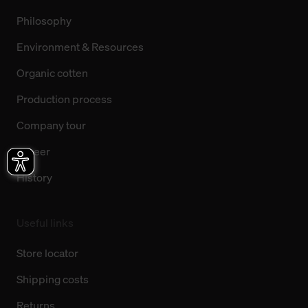
Philosophy
Environment & Resources
Organic cotten
Production process
Company tour
Career
History
Useful links
Store locator
Shipping costs
Returns