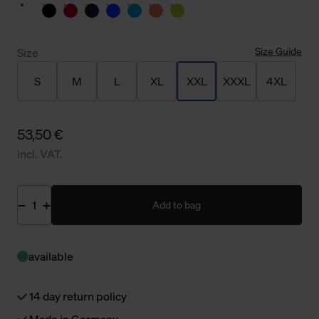
Size Guide
Size
S
M
L
XL
XXL
XXXL
4XL
53,50 €
incl. VAT.
Add to bag
available
14 day return policy
Made in Germany