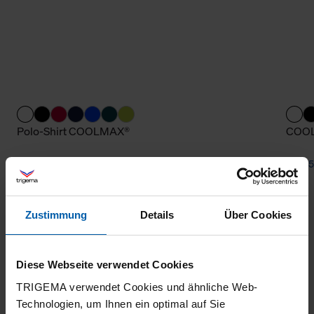
Polo-Shirt COOLMAX®
COOL
from 65,80 €
from 5
Zustimmung
Details
Über Cookies
Diese Webseite verwendet Cookies
TRIGEMA verwendet Cookies und ähnliche Web-
Technologien, um Ihnen ein optimal auf Sie