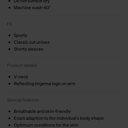
Do not tumble dry
Machine wash 40°
Fit
Sporty
Classic cut unisex
Shorts sleeves
Product details
V-neck
Reflecting trigema logo on arm
Special features
Breathable and skin-friendly
Exact adaption to the individual's body shape
Optimum conditions for the skin