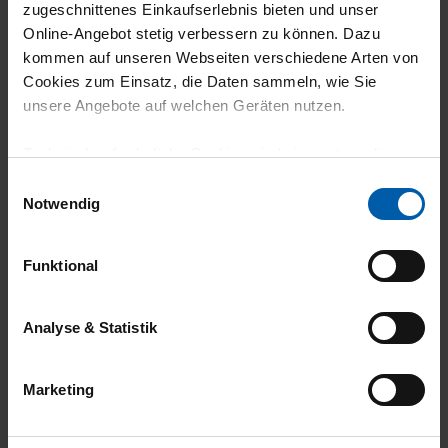
climate-neutral
Family business
zugeschnittenes Einkaufserlebnis bieten und unser
Online-Angebot stetig verbessern zu können. Dazu
shipping
kommen auf unseren Webseiten verschiedene Arten von
Cookies zum Einsatz, die Daten sammeln, wie Sie
unsere Angebote auf welchen Geräten nutzen.
Technisch erforderliche Cookies sind eine notwendige
Voraussetzung zur Nutzung unserer Webpräsenz, um
Einwilligungsauswahl
grundlegende Funktionen wie etwa zur Auswahl und
Notwendig
14 day return policy
100% Made in
Darstellung unserer Produkte, zum Befüllen des
Warenkorbs oder zum Abschluss des Kaufs zu
Burladingen
Funktional
gewährleisten.
Für die Darstellung personalisierter Angebote, Anzeigen
Analyse & Statistik
und Inhalte aufgrund Ihres Nutzerverhaltens und Ihres
Profils sowie für Marketing-, Statistik- und Tracking-
Marketing
Zwecke zur Analyse und Optimierung unserer
Webpräsenz speichern wir personenbezogene
Environmentally
Job Guarantee
Informationen. Diese übermitteln wir in anonymisierter