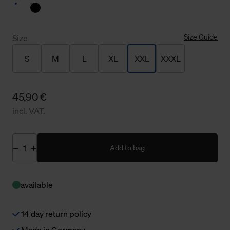
Size Guide
Size
S
M
L
XL
XXL
XXXL
45,90 €
incl. VAT.
Add to bag
available
14 day return policy
Made in Germany