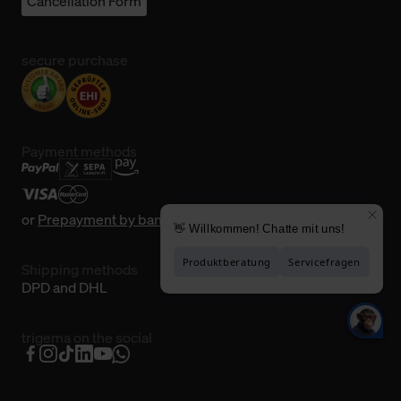
Cancellation Form
secure purchase
Payment methods
or
Prepayment by bank transfer
Shipping methods
DPD and DHL
trigema on the social