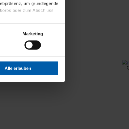
 Webpräsenz, um grundlegende
nkorbs oder zum Abschluss
altens und Ihres Profils
Marketing
Webpräsenz speichern wir
 etwa unsere
en zu können.
isiertes Einkaufserlebnis
Alle erlauben
festlegen, die Sie erlauben
 nur die notwendigen Cookies
es und ihren
einsehen. Über den
en. Ihre Einwilligung ist
 Wirkung für die Zukunft
tellungen und die damit