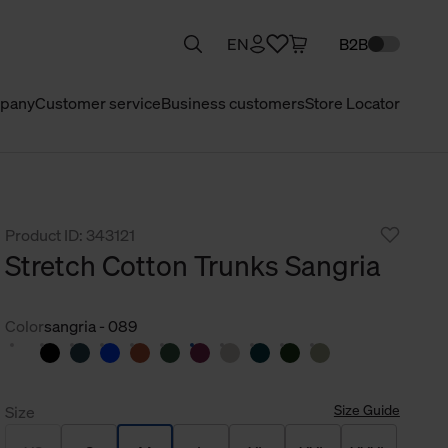
EN
B2B
pany
Customer service
Business customers
Store Locator
Product ID: 343121
Stretch Cotton Trunks Sangria
Color
sangria - 089
Size Guide
Size