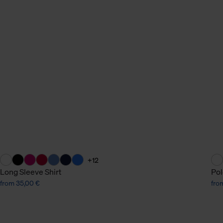
n Daten.
hen Daten finden Sie in
+12
Long Sleeve Shirt
Pol
from 35,00 €
fro