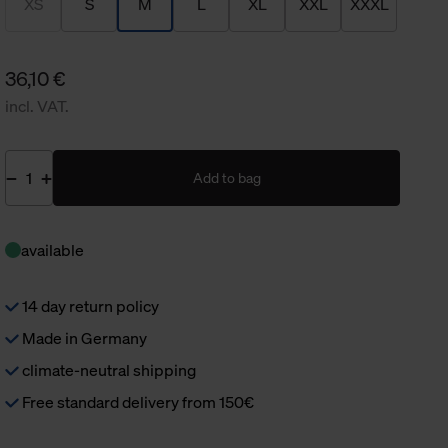
XS
S
M
L
XL
XXL
XXXL
36,10 €
incl. VAT.
Add to bag
available
14 day return policy
Made in Germany
climate-neutral shipping
Free standard delivery from 150€