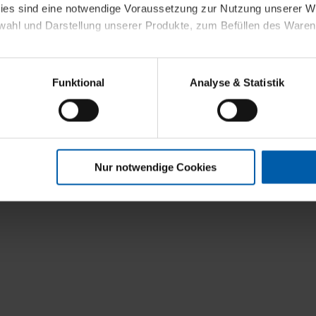
kies sind eine notwendige Voraussetzung zur Nutzung unserer
wahl und Darstellung unserer Produkte, zum Befüllen des Ware
sierter Angebote, Anzeigen und Inhalte aufgrund Ihres Nutzerverh
Funktional
Analyse & Statistik
t
stik- und Tracking-Zwecke zur Analyse und Optimierung unserer 
en. Diese übermitteln wir in anonymisierter Form an Dritte wie
 auch außerhalb unserer Webseiten ausgewählte Werbung anzeig
n", damit wir alle Cookies und Web-Technologien für Ihr personal
Nur notwendige Cookies
eweiligen Schaltflächen können Sie die Arten der Cookies selbst 
es mit einem Klick auf „Auswahl erlauben“ bestätigen. Fall Sie
wir lediglich die erwähnten technisch erforderlichen Cookies.
ahren Sie weiterführende Informationen über die jeweiligen Cooki
 Cookies“ können Sie allgemeine Informationen über Cookies 
llungen“ können Sie jederzeit Ihre Einwilligungserklärung anpass
die Nutzung der Webseite nicht erforderlich und kann jederzeit mit
Einwilligung hat jedoch keine Auswirkung auf die bisherigen Eins