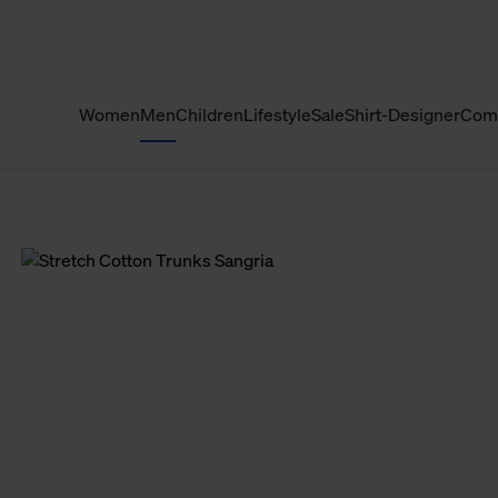
Women
Men
Children
Lifestyle
Sale
Shirt-Designer
Com