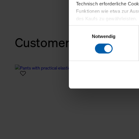
Technisch erforderliche Coo
Funktionen wie etwa zur Aus
des Kaufs zu gewährleisten.
Einwilligungsauswahl
Für die Darstellung personali
Notwendig
Customers also bough
sowie für Marketing-, Stati
personenbezogene Information
Marketingpartner, um Ihnen
Klicken Sie auf "Alle erlaube
verwenden dürfen. Über die j
oder ablehnen möchten und di
erlauben möchten, verwenden 
Über den Reiter „Details“ erf
Verwendungszweck. Bei „Über
Menüpunkt „Datenschutzeinste
grundsätzlich freiwillig, für 
widerrufen. Der Widerruf der 