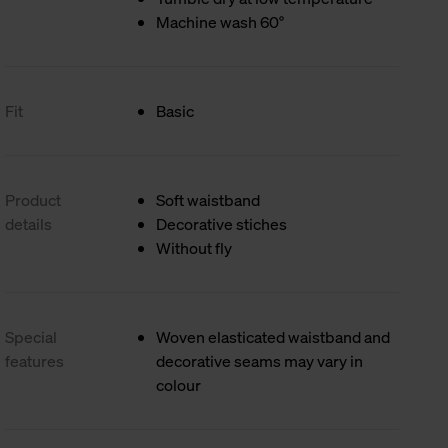
Machine wash 60°
Fit
Basic
Product
Soft waistband
details
Decorative stiches
Without fly
Special
Woven elasticated waistband and
features
decorative seams may vary in
colour