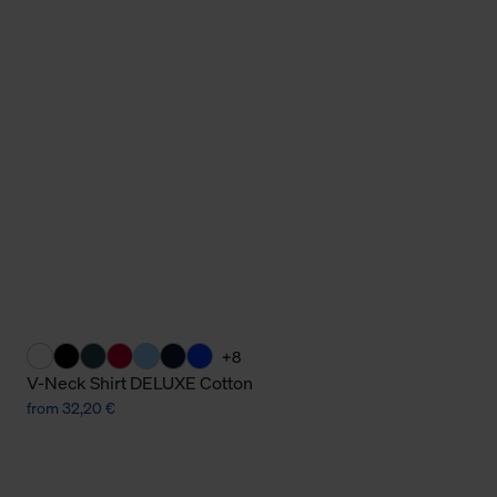
Cookies sowie die bis zum Zeitpunkt der Änderung gesammelte
ookies und Web-Technologien sowie die Nutzung Ihrer persönlic
g.
+8
V-Neck Shirt DELUXE Cotton
from 32,20 €