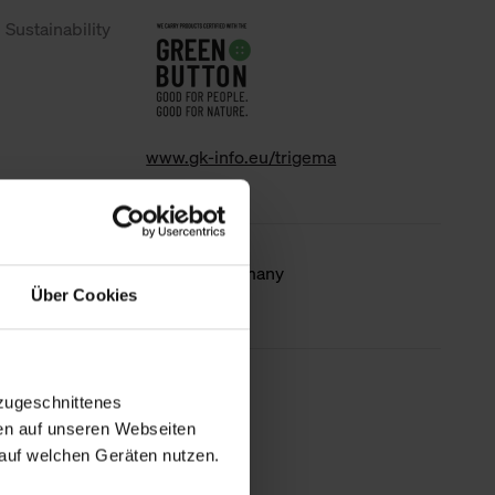
Sustainability
www.gk-info.eu/trigema
Country of
Made in Germany
Über Cookies
origin
less information
zugeschnittenes
en auf unseren Webseiten
auf welchen Geräten nutzen.