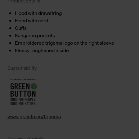
Product details
Hood with drawstring
Hood with cord
Cuffs
Kangaroo pockets
Embroidered trigema logo on the right sleeve
Fleecy roughened inside
Sustainability
www.gk-info.eu/trigema
Country of origin