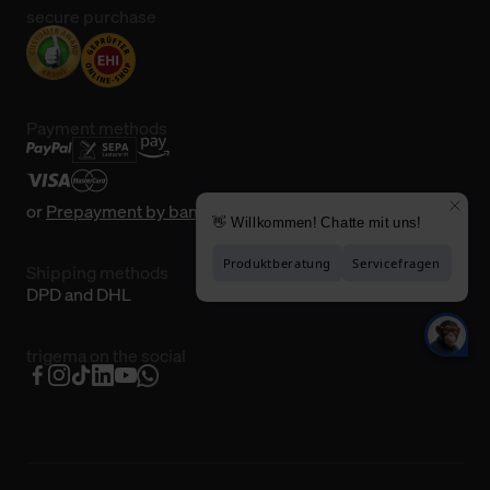
secure purchase
Payment methods
or
Prepayment by bank transfer
Shipping methods
DPD and DHL
trigema on the social