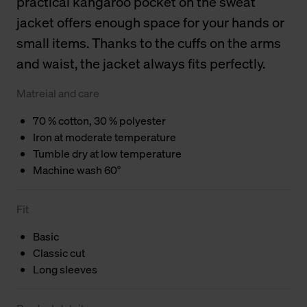
practical kangaroo pocket on the sweat
jacket offers enough space for your hands or
small items. Thanks to the cuffs on the arms
and waist, the jacket always fits perfectly.
Matreial and care
70 % cotton, 30 % polyester
Iron at moderate temperature
Tumble dry at low temperature
Machine wash 60°
Fit
Basic
Classic cut
Long sleeves