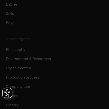
Babies
Girls
Boys
About trigema
Philosophy
Environment & Resources
Organic cotten
Production process
Company tour
Career
History