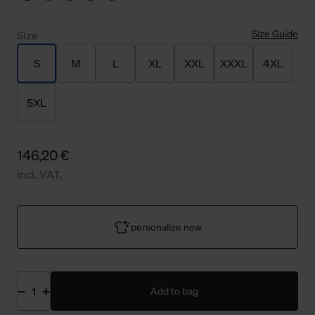
Size Guide
Size
S
M
L
XL
XXL
XXXL
4XL
5XL
146,20 €
incl. VAT.
personalize now
Add to bag