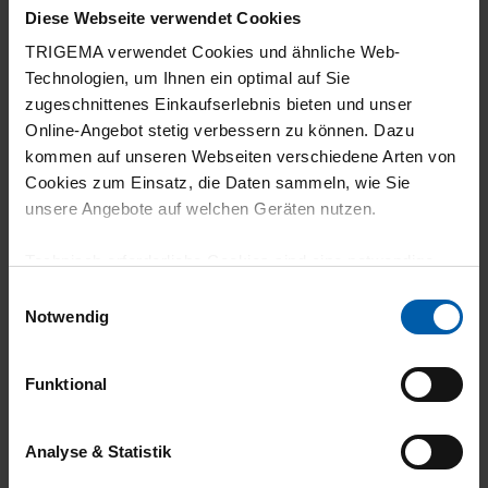
Diese Webseite verwendet Cookies
TRIGEMA verwendet Cookies und ähnliche Web-
Technologien, um Ihnen ein optimal auf Sie
zugeschnittenes Einkaufserlebnis bieten und unser
Online-Angebot stetig verbessern zu können. Dazu
kommen auf unseren Webseiten verschiedene Arten von
Cookies zum Einsatz, die Daten sammeln, wie Sie
climate-neutral
Family business
unsere Angebote auf welchen Geräten nutzen.
shipping
Technisch erforderliche Cookies sind eine notwendige
Voraussetzung zur Nutzung unserer Webpräsenz, um
Einwilligungsauswahl
grundlegende Funktionen wie etwa zur Auswahl und
Notwendig
Darstellung unserer Produkte, zum Befüllen des
Warenkorbs oder zum Abschluss des Kaufs zu
Funktional
gewährleisten.
14 day return policy
100% Made in
Für die Darstellung personalisierter Angebote, Anzeigen
Analyse & Statistik
Burladingen
und Inhalte aufgrund Ihres Nutzerverhaltens und Ihres