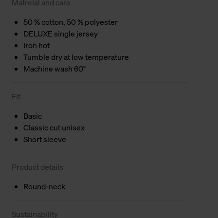
Matreial and care
50 % cotton, 50 % polyester
DELUXE single jersey
Iron hot
Tumble dry at low temperature
Machine wash 60°
Fit
Basic
Classic cut unisex
Short sleeve
Product details
Round-neck
Sustainability