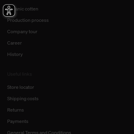
Organic cotten
Production process
Company tour
Career
History
Useful links
Store locator
Shipping costs
Returns
Payments
General Terms and Conditions