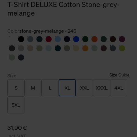
T-Shirt DELUXE Cotton Stone-grey-
melange
Color
stone-grey-melange - 246
Size Guide
Size
S
M
L
XL
XXL
XXXL
4XL
5XL
31,90 €
incl. VAT.