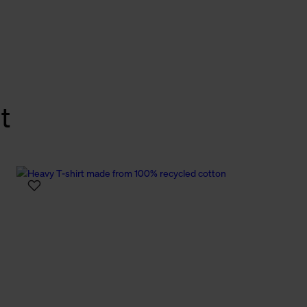
Cookies sowie die bis zum Zeitpunkt der Änderung gesammelte
ookies und Web-Technologien sowie die Nutzung Ihrer persönlic
g.
t