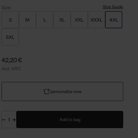
Size Guide
Size
S
M
L
XL
XXL
XXXL
4XL
5XL
42,20 €
incl. VAT.
personalize now
Add to bag