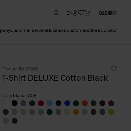
EN
B2B
pany
Customer service
Business customers
Store Locator
Product ID: 37202
T-Shirt DELUXE Cotton Black
Color
black - 008