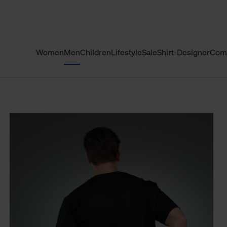
Women
Men
Children
Lifestyle
Sale
Shirt-Designer
Com