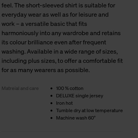
feel. The short-sleeved shirt is suitable for
everyday wear as well as for leisure and
work – a versatile basic that fits
harmoniously into any wardrobe and retains
its colour brilliance even after frequent
washing. Available in a wide range of sizes,
including plus sizes, to offer a comfortable fit
for as many wearers as possible.
Matreial and care
100 % cotton
DELUXE single jersey
Iron hot
Tumble dry at low temperature
Machine wash 60°