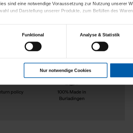
kies sind eine notwendige Voraussetzung zur Nutzung unserer
wahl und Darstellung unserer Produkte, zum Befüllen des Ware
sierter Angebote, Anzeigen und Inhalte aufgrund Ihres Nutzerverh
Funktional
Analyse & Statistik
stik- und Tracking-Zwecke zur Analyse und Optimierung unserer 
en. Diese übermitteln wir in anonymisierter Form an Dritte wie
 auch außerhalb unserer Webseiten ausgewählte Werbung anzeig
n", damit wir alle Cookies und Web-Technologien für Ihr personal
Nur notwendige Cookies
eweiligen Schaltflächen können Sie die Arten der Cookies selbst 
es mit einem Klick auf „Auswahl erlauben“ bestätigen. Fall Sie
wir lediglich die erwähnten technisch erforderlichen Cookies.
eturn policy
100% Made in
Burladingen
ahren Sie weiterführende Informationen über die jeweiligen Cooki
 Cookies“ können Sie allgemeine Informationen über Cookies 
llungen“ können Sie jederzeit Ihre Einwilligungserklärung anpass
die Nutzung der Webseite nicht erforderlich und kann jederzeit mit
Einwilligung hat jedoch keine Auswirkung auf die bisherigen Eins