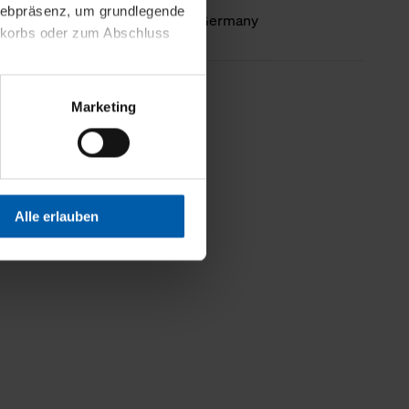
 Webpräsenz, um grundlegende
Country of origin
Made in Germany
nkorbs oder zum Abschluss
altens und Ihres Profils
less information
Marketing
Webpräsenz speichern wir
 etwa unsere
en zu können.
isiertes Einkaufserlebnis
Alle erlauben
festlegen, die Sie erlauben
 nur die notwendigen Cookies
es und ihren
einsehen. Über den
en. Ihre Einwilligung ist
 Wirkung für die Zukunft
tellungen und die damit