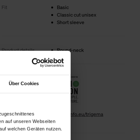
Fit
Basic
Classic cut unisex
Short sleeve
Product details
Round-neck
Sustainability
Über Cookies
www.gk-info.eu/trigema
zugeschnittenes
en auf unseren Webseiten
auf welchen Geräten nutzen.