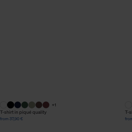
+1
T-shirt in piqué quality
T-s
from 37,90 €
fro