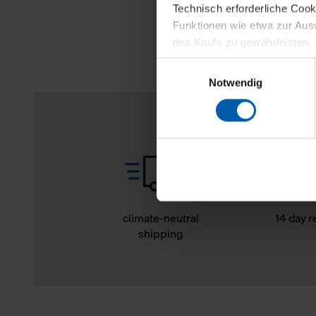
Technisch erforderliche Coo
Funktionen wie etwa zur Aus
des Kaufs zu gewährleisten.
Einwilligungsauswahl
Für die Darstellung personali
Notwendig
sowie für Marketing-, Stati
personenbezogene Information
Marketingpartner, um Ihnen
Klicken Sie auf "Alle erlaube
verwenden dürfen. Über die j
oder ablehnen möchten und di
erlauben möchten, verwenden 
climate-neutral
14 day r
shipping
Über den Reiter „Details“ erf
Verwendungszweck. Bei „Über
Menüpunkt „Datenschutzeinste
grundsätzlich freiwillig, für 
widerrufen. Der Widerruf der 