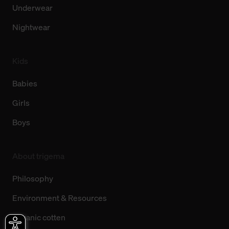
Underwear
Nightwear
Kids
Babies
Girls
Boys
About trigema
Philosophy
Environment & Resources
Organic cotten