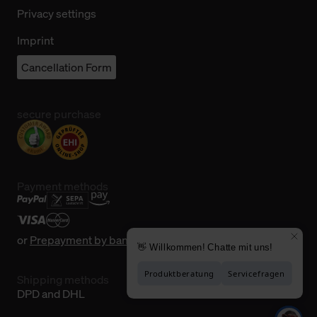
Privacy settings
Imprint
Cancellation Form
secure purchase
Payment methods
or
Prepayment by bank transfer
Shipping methods
DPD and DHL