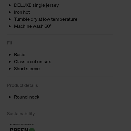
DELUXE single jersey
Iron hot
Tumble dry at low temperature
Machine wash 60°
Fit
Basic
Classic cut unisex
Short sleeve
Product details
Round-neck
Sustainability