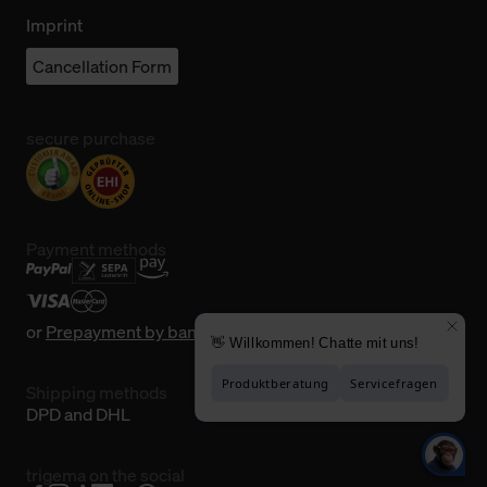
Imprint
Cancellation Form
secure purchase
Payment methods
or
Prepayment by bank transfer
Shipping methods
DPD and DHL
trigema on the social