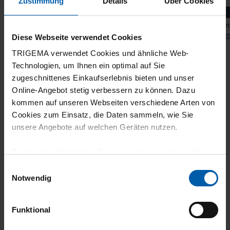
Zustimmung
Details
Über Cookies
Sweat Pants
Bermu
from 59,00 €
from 2
Diese Webseite verwendet Cookies
TRIGEMA verwendet Cookies und ähnliche Web-
Technologien, um Ihnen ein optimal auf Sie
zugeschnittenes Einkaufserlebnis bieten und unser
Online-Angebot stetig verbessern zu können. Dazu
kommen auf unseren Webseiten verschiedene Arten von
Cookies zum Einsatz, die Daten sammeln, wie Sie
unsere Angebote auf welchen Geräten nutzen.
climate-neutral
Family business
Technisch erforderliche Cookies sind eine notwendige
Voraussetzung zur Nutzung unserer Webpräsenz, um
shipping
Einwilligungsauswahl
grundlegende Funktionen wie etwa zur Auswahl und
Notwendig
Darstellung unserer Produkte, zum Befüllen des
Warenkorbs oder zum Abschluss des Kaufs zu
Funktional
gewährleisten.