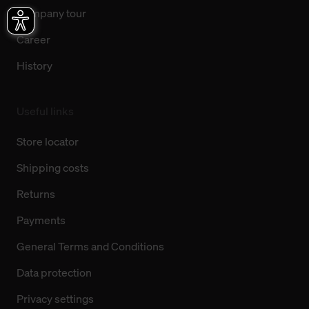
Company tour
Career
History
Useful links
Store locator
Shipping costs
Returns
Payments
General Terms and Conditions
Data protection
Privacy settings