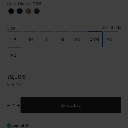
Color
black - 008
Size Guide
Size
S
M
L
XL
XXL
XXXL
4XL
5XL
72,90 €
incl. VAT.
Add to bag
available