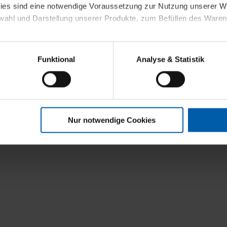
t
kies sind eine notwendige Voraussetzung zur Nutzung unserer
wahl und Darstellung unserer Produkte, zum Befüllen des Ware
sierter Angebote, Anzeigen und Inhalte aufgrund Ihres Nutzerverh
Funktional
Analyse & Statistik
stik- und Tracking-Zwecke zur Analyse und Optimierung unserer 
en. Diese übermitteln wir in anonymisierter Form an Dritte wie
 auch außerhalb unserer Webseiten ausgewählte Werbung anzeig
n", damit wir alle Cookies und Web-Technologien für Ihr personal
Nur notwendige Cookies
eweiligen Schaltflächen können Sie die Arten der Cookies selbst 
es mit einem Klick auf „Auswahl erlauben“ bestätigen. Fall Sie
wir lediglich die erwähnten technisch erforderlichen Cookies.
ahren Sie weiterführende Informationen über die jeweiligen Cooki
 Cookies“ können Sie allgemeine Informationen über Cookies 
llungen“ können Sie jederzeit Ihre Einwilligungserklärung anpass
die Nutzung der Webseite nicht erforderlich und kann jederzeit mit
Einwilligung hat jedoch keine Auswirkung auf die bisherigen Eins