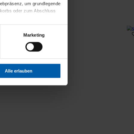
 Webpräsenz, um grundlegende
nkorbs oder zum Abschluss
altens und Ihres Profils
Marketing
Webpräsenz speichern wir
 etwa unsere
en zu können.
isiertes Einkaufserlebnis
Alle erlauben
festlegen, die Sie erlauben
 nur die notwendigen Cookies
es und ihren
einsehen. Über den
en. Ihre Einwilligung ist
 Wirkung für die Zukunft
tellungen und die damit