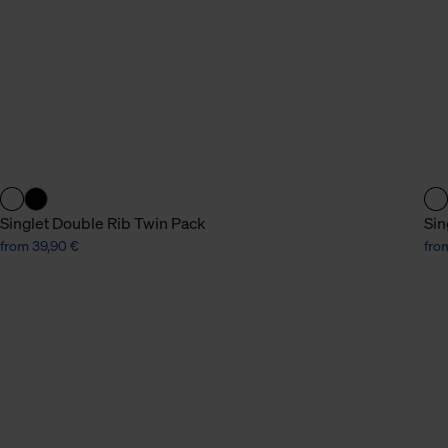
n Daten.
hen Daten finden Sie in
Singlet Double Rib Twin Pack
Sin
from 39,90 €
fro