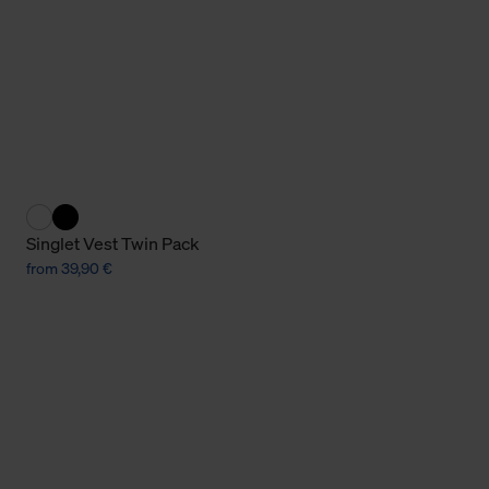
Cookies sowie die bis zum Zeitpunkt der Änderung gesammelte
ookies und Web-Technologien sowie die Nutzung Ihrer persönlic
g.
Singlet Vest Twin Pack
from 39,90 €