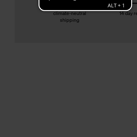
climate-neutral
14 day r
shipping