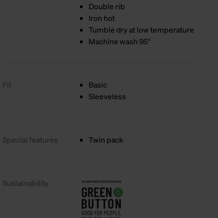
Double rib
Iron hot
Tumble dry at low temperature
Machine wash 95°
Fit
Basic
Sleeveless
Special features
Twin pack
Sustainability