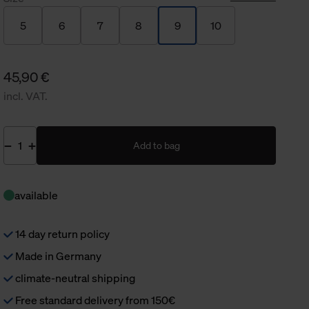
5
6
7
8
9
10
45,90 €
incl. VAT.
Add to bag
available
14 day return policy
Made in Germany
climate-neutral shipping
Free standard delivery from 150€