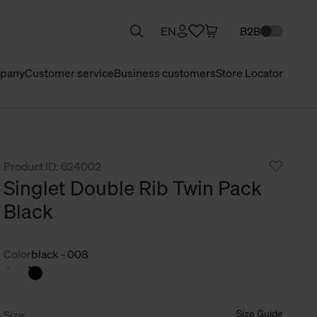
EN
B2B
pany
Customer service
Business customers
Store Locator
Product ID: 624002
Singlet Double Rib Twin Pack
Black
Color
black - 008
Size Guide
Size