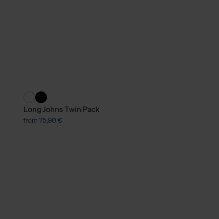
verbundene Verwendung der 
Weitere Informationen über C
unserer Datenschutzerklärun
Long Johns Twin Pack
from 75,90 €