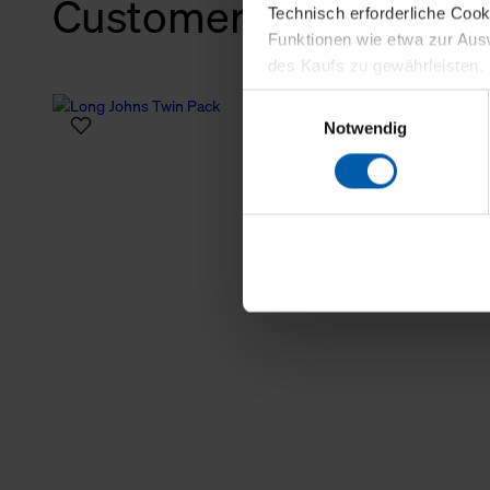
Customers also bough
Technisch erforderliche Coo
Funktionen wie etwa zur Aus
des Kaufs zu gewährleisten.
Einwilligungsauswahl
Für die Darstellung personali
Notwendig
sowie für Marketing-, Stati
personenbezogene Information
Marketingpartner, um Ihnen
Klicken Sie auf "Alle erlaube
verwenden dürfen. Über die j
oder ablehnen möchten und di
erlauben möchten, verwenden 
Über den Reiter „Details“ erf
Verwendungszweck. Bei „Über
Menüpunkt „Datenschutzeinste
grundsätzlich freiwillig, für 
widerrufen. Der Widerruf der 