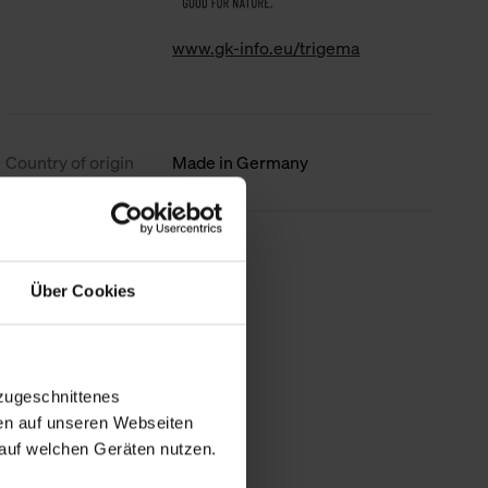
www.gk-info.eu/trigema
Country of origin
Made in Germany
less information
Über Cookies
zugeschnittenes
en auf unseren Webseiten
auf welchen Geräten nutzen.