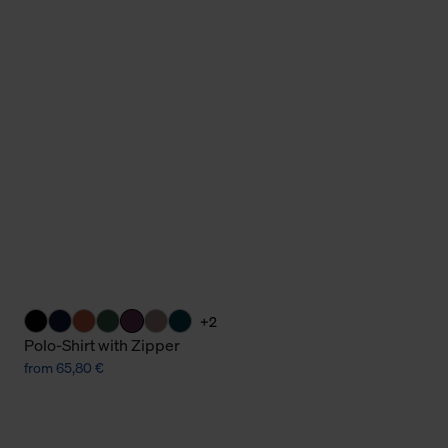
Cookies sowie die bis zum Zeitpunkt der Änderung gesammelte
ookies und Web-Technologien sowie die Nutzung Ihrer persönlic
g.
+2
Polo-Shirt with Zipper
from 65,80 €