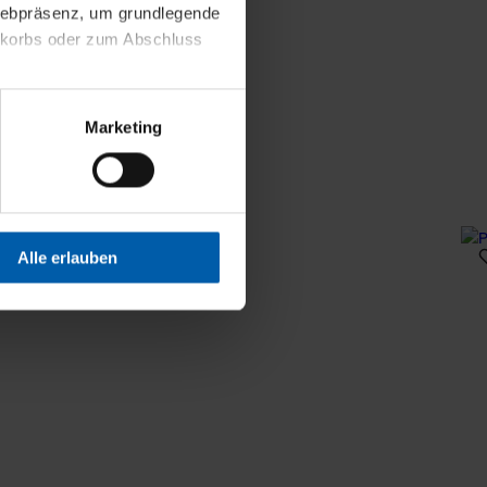
 Webpräsenz, um grundlegende
nkorbs oder zum Abschluss
altens und Ihres Profils
Marketing
Webpräsenz speichern wir
 etwa unsere
en zu können.
isiertes Einkaufserlebnis
Alle erlauben
festlegen, die Sie erlauben
 nur die notwendigen Cookies
es und ihren
einsehen. Über den
en. Ihre Einwilligung ist
 Wirkung für die Zukunft
tellungen und die damit