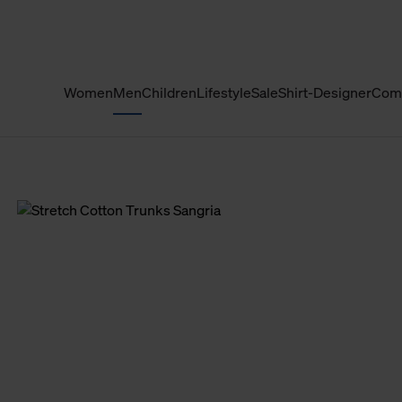
Women
Men
Children
Lifestyle
Sale
Shirt-Designer
Com