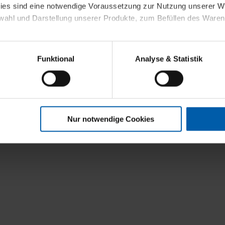
kies sind eine notwendige Voraussetzung zur Nutzung unserer
wahl und Darstellung unserer Produkte, zum Befüllen des Ware
sierter Angebote, Anzeigen und Inhalte aufgrund Ihres Nutzerverh
Funktional
Analyse & Statistik
t
stik- und Tracking-Zwecke zur Analyse und Optimierung unserer 
en. Diese übermitteln wir in anonymisierter Form an Dritte wie
 auch außerhalb unserer Webseiten ausgewählte Werbung anzeig
n", damit wir alle Cookies und Web-Technologien für Ihr personal
Nur notwendige Cookies
eweiligen Schaltflächen können Sie die Arten der Cookies selbst 
es mit einem Klick auf „Auswahl erlauben“ bestätigen. Fall Sie
wir lediglich die erwähnten technisch erforderlichen Cookies.
ahren Sie weiterführende Informationen über die jeweiligen Cooki
 Cookies“ können Sie allgemeine Informationen über Cookies 
llungen“ können Sie jederzeit Ihre Einwilligungserklärung anpass
die Nutzung der Webseite nicht erforderlich und kann jederzeit mit
Einwilligung hat jedoch keine Auswirkung auf die bisherigen Eins