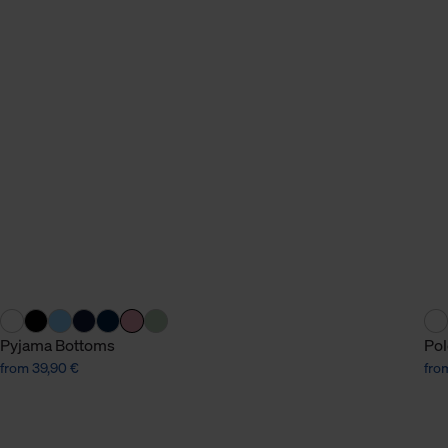
n Daten.
hen Daten finden Sie in
Pyjama Bottoms
Pol
from 39,90 €
fro