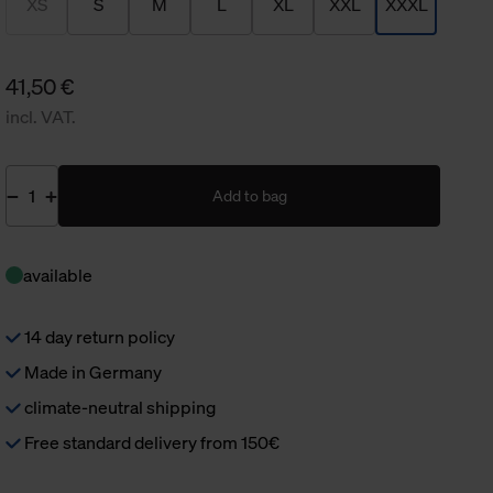
XS
S
M
L
XL
XXL
XXXL
41,50 €
incl. VAT.
Add to bag
available
14 day return policy
Made in Germany
climate-neutral shipping
Free standard delivery from 150€