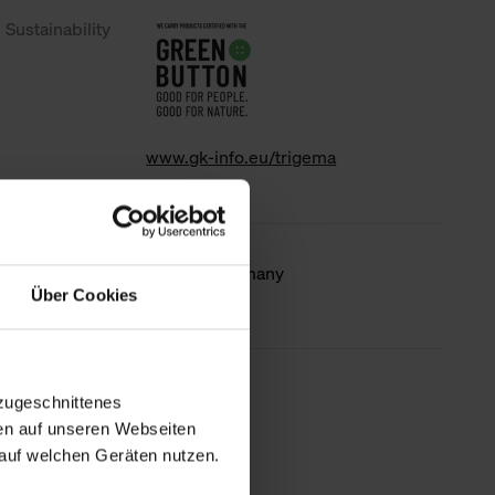
Sustainability
www.gk-info.eu/trigema
Country of
Made in Germany
Über Cookies
origin
less information
zugeschnittenes
en auf unseren Webseiten
auf welchen Geräten nutzen.