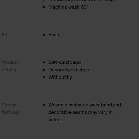
Machine wash 60°
Fit
Basic
Product
Soft waistband
details
Decorative stiches
Without fly
Special
Woven elasticated waistband and
features
decorative seams may vary in
colour