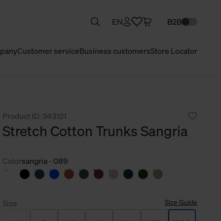
EN
B2B
pany
Customer service
Business customers
Store Locator
Product ID: 343121
Stretch Cotton Trunks Sangria
Color
sangria - 089
Size Guide
Size