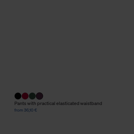
verbundene Verwendung der 
Weitere Informationen über C
unserer Datenschutzerklärun
Pants with practical elasticated waistband
from 36,10 €