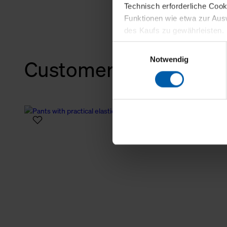
Technisch erforderliche Coo
Funktionen wie etwa zur Aus
des Kaufs zu gewährleisten.
Einwilligungsauswahl
Für die Darstellung personali
Notwendig
Customers also bough
sowie für Marketing-, Stati
personenbezogene Information
Marketingpartner, um Ihnen
Klicken Sie auf "Alle erlaube
verwenden dürfen. Über die j
oder ablehnen möchten und di
erlauben möchten, verwenden 
Über den Reiter „Details“ erf
Verwendungszweck. Bei „Über
Menüpunkt „Datenschutzeinste
grundsätzlich freiwillig, für 
widerrufen. Der Widerruf der 