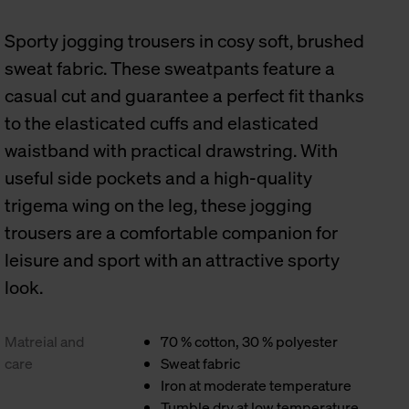
Sporty jogging trousers in cosy soft, brushed
sweat fabric. These sweatpants feature a
casual cut and guarantee a perfect fit thanks
to the elasticated cuffs and elasticated
waistband with practical drawstring. With
useful side pockets and a high-quality
trigema wing on the leg, these jogging
trousers are a comfortable companion for
leisure and sport with an attractive sporty
look.
Matreial and
70 % cotton, 30 % polyester
care
Sweat fabric
Iron at moderate temperature
Tumble dry at low temperature