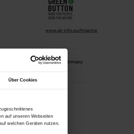
www.gk-info.eu/trigema
Country of
Made in Germany
origin
Über Cookies
less information
zugeschnittenes
en auf unseren Webseiten
auf welchen Geräten nutzen.