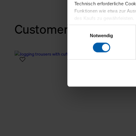
Technisch erforderliche Coo
Funktionen wie etwa zur Aus
des Kaufs zu gewährleisten.
Customers also bough
Einwilligungsauswahl
Für die Darstellung personali
Notwendig
sowie für Marketing-, Stati
personenbezogene Information
Marketingpartner, um Ihnen
Klicken Sie auf "Alle erlaube
verwenden dürfen. Über die j
oder ablehnen möchten und di
erlauben möchten, verwenden 
Über den Reiter „Details“ erf
Verwendungszweck. Bei „Über
Menüpunkt „Datenschutzeinste
grundsätzlich freiwillig, für 
widerrufen. Der Widerruf der 