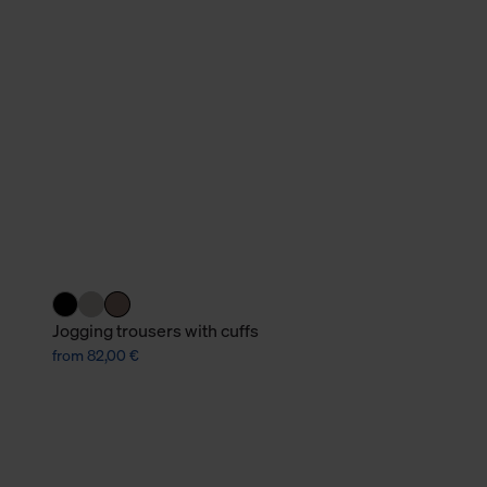
verbundene Verwendung der 
Weitere Informationen über C
unserer Datenschutzerklärun
Jogging trousers with cuffs
from 82,00 €