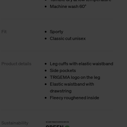
Machine wash 60°
Fit
Sporty
Classic cut unisex
Product details
Leg cuffs with elastic waistband
Side pockets
TRIGEMA logo on the leg
Elastic waistband with
drawstring
Fleecy roughened inside
Sustainability