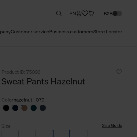
EN
B2B
pany
Customer service
Business customers
Store Locator
Product ID: 75096
Sweat Pants Hazelnut
Color
hazelnut - 079
Size Guide
Size