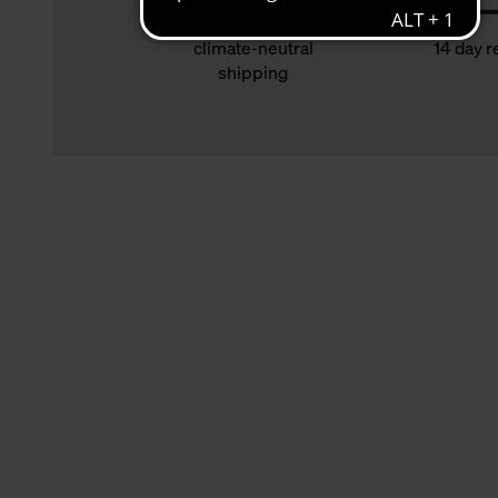
climate-neutral
14 day r
shipping