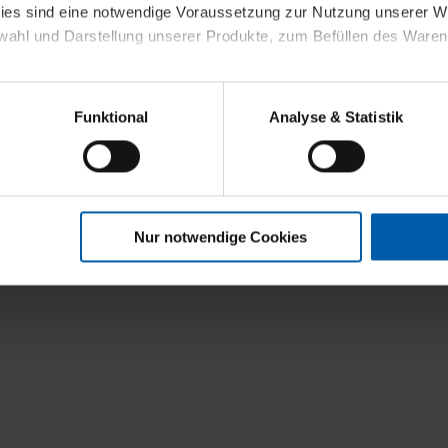
kies sind eine notwendige Voraussetzung zur Nutzung unserer
wahl und Darstellung unserer Produkte, zum Befüllen des Ware
t
sierter Angebote, Anzeigen und Inhalte aufgrund Ihres Nutzerverh
Funktional
Analyse & Statistik
stik- und Tracking-Zwecke zur Analyse und Optimierung unserer 
en. Diese übermitteln wir in anonymisierter Form an Dritte wie
 auch außerhalb unserer Webseiten ausgewählte Werbung anzeig
n", damit wir alle Cookies und Web-Technologien für Ihr personal
Nur notwendige Cookies
eweiligen Schaltflächen können Sie die Arten der Cookies selbst 
es mit einem Klick auf „Auswahl erlauben“ bestätigen. Fall Sie
wir lediglich die erwähnten technisch erforderlichen Cookies.
ahren Sie weiterführende Informationen über die jeweiligen Cooki
 Cookies“ können Sie allgemeine Informationen über Cookies 
llungen“ können Sie jederzeit Ihre Einwilligungserklärung anpass
die Nutzung der Webseite nicht erforderlich und kann jederzeit mit
Einwilligung hat jedoch keine Auswirkung auf die bisherigen Eins