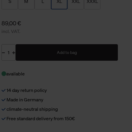
S
M
L
XL
XXL
XXXL
89,00 €
incl. VAT.
Add to bag
available
14 day return policy
Made in Germany
climate-neutral shipping
Free standard delivery from 150€