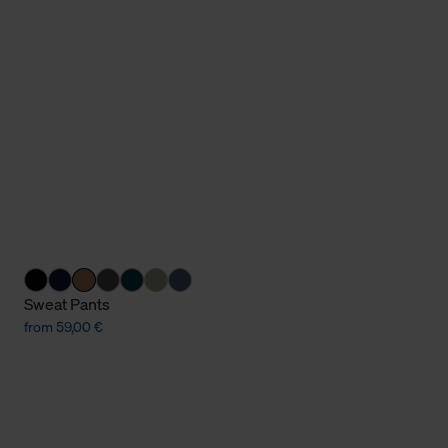
Cookies sowie die bis zum Zeitpunkt der Änderung gesammelte
ookies und Web-Technologien sowie die Nutzung Ihrer persönlic
g.
Sweat Pants
from 59,00 €