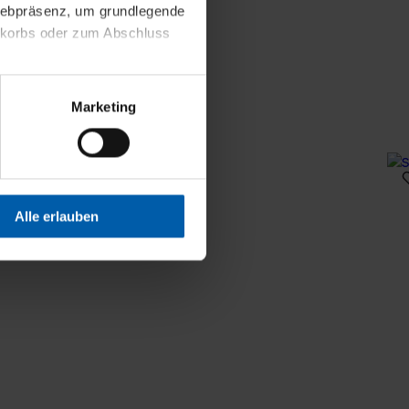
 Webpräsenz, um grundlegende
nkorbs oder zum Abschluss
altens und Ihres Profils
Marketing
Webpräsenz speichern wir
 etwa unsere
en zu können.
isiertes Einkaufserlebnis
Alle erlauben
festlegen, die Sie erlauben
 nur die notwendigen Cookies
es und ihren
einsehen. Über den
en. Ihre Einwilligung ist
 Wirkung für die Zukunft
tellungen und die damit