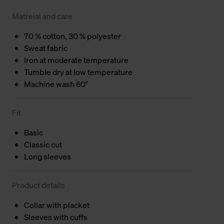
Matreial and care
70 % cotton, 30 % polyester
Sweat fabric
Iron at moderate temperature
Tumble dry at low temperature
Machine wash 60°
Fit
Basic
Classic cut
Long sleeves
Product details
Collar with placket
Sleeves with cuffs