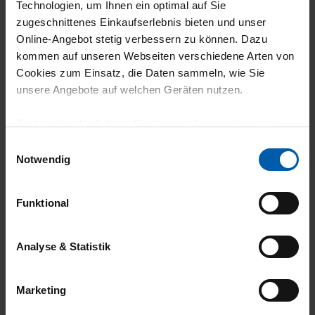
Technologien, um Ihnen ein optimal auf Sie
zugeschnittenes Einkaufserlebnis bieten und unser
climate-neutral
Family business
Online-Angebot stetig verbessern zu können. Dazu
kommen auf unseren Webseiten verschiedene Arten von
shipping
Cookies zum Einsatz, die Daten sammeln, wie Sie
unsere Angebote auf welchen Geräten nutzen.
Technisch erforderliche Cookies sind eine notwendige
Voraussetzung zur Nutzung unserer Webpräsenz, um
Einwilligungsauswahl
grundlegende Funktionen wie etwa zur Auswahl und
Notwendig
Darstellung unserer Produkte, zum Befüllen des
14 day return policy
100% Made in
Warenkorbs oder zum Abschluss des Kaufs zu
Funktional
gewährleisten.
Burladingen
Für die Darstellung personalisierter Angebote, Anzeigen
Analyse & Statistik
und Inhalte aufgrund Ihres Nutzerverhaltens und Ihres
Profils sowie für Marketing-, Statistik- und Tracking-
Marketing
Zwecke zur Analyse und Optimierung unserer
Webpräsenz speichern wir personenbezogene