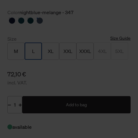
Color
nightblue-melange - 347
Size Guide
Size
M
L
XL
XXL
XXXL
4XL
5XL
72,10 €
incl. VAT.
Add to bag
available