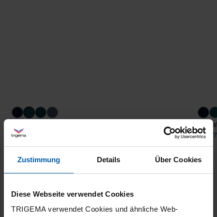
Sweater Polo-Shirt Style
Sweat
from 72,10 €
from 7
Zustimmung
Details
Über Cookies
Diese Webseite verwendet Cookies
TRIGEMA verwendet Cookies und ähnliche Web-