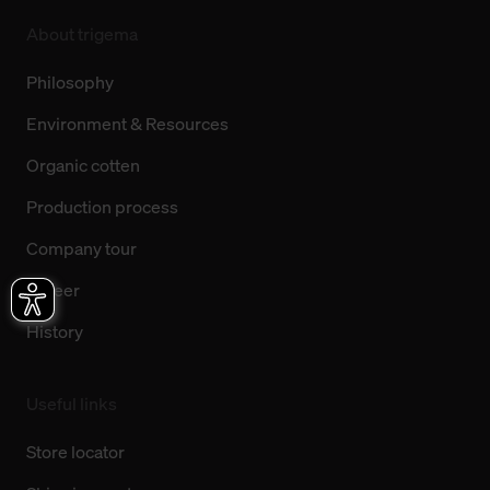
About trigema
Philosophy
Environment & Resources
Organic cotten
Production process
Company tour
Career
History
Useful links
Store locator