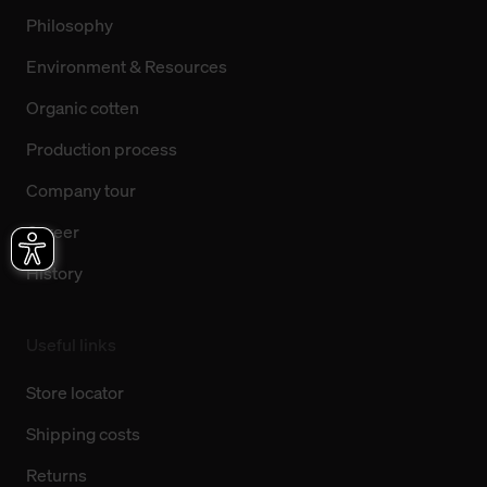
Philosophy
Environment & Resources
Organic cotten
Production process
Company tour
Career
History
Useful links
Store locator
Shipping costs
Returns