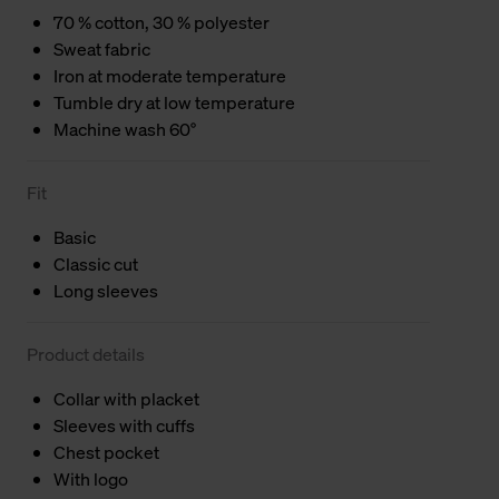
70 % cotton, 30 % polyester
Sweat fabric
Iron at moderate temperature
Tumble dry at low temperature
Machine wash 60°
Fit
Basic
Classic cut
Long sleeves
Product details
Collar with placket
Sleeves with cuffs
Chest pocket
With logo