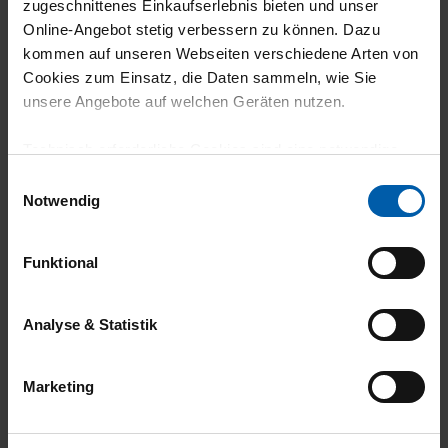
climate-neutral
Family business
zugeschnittenes Einkaufserlebnis bieten und unser
Online-Angebot stetig verbessern zu können. Dazu
shipping
kommen auf unseren Webseiten verschiedene Arten von
Cookies zum Einsatz, die Daten sammeln, wie Sie
unsere Angebote auf welchen Geräten nutzen.
Technisch erforderliche Cookies sind eine notwendige
Voraussetzung zur Nutzung unserer Webpräsenz, um
Einwilligungsauswahl
grundlegende Funktionen wie etwa zur Auswahl und
Notwendig
14 day return policy
100% Made in
Darstellung unserer Produkte, zum Befüllen des
Warenkorbs oder zum Abschluss des Kaufs zu
Burladingen
Funktional
gewährleisten.
Für die Darstellung personalisierter Angebote, Anzeigen
Analyse & Statistik
und Inhalte aufgrund Ihres Nutzerverhaltens und Ihres
Profils sowie für Marketing-, Statistik- und Tracking-
Marketing
Zwecke zur Analyse und Optimierung unserer
Webpräsenz speichern wir personenbezogene
Environmentally
Job Guarantee
Informationen. Diese übermitteln wir in anonymisierter