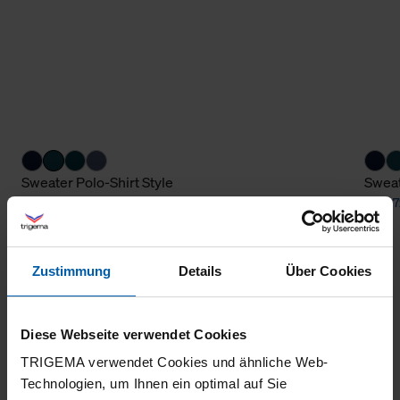
Sweater Polo-Shirt Style
Sweat
from 72,10 €
from 7
Zustimmung
Details
Über Cookies
Diese Webseite verwendet Cookies
TRIGEMA verwendet Cookies und ähnliche Web-
Technologien, um Ihnen ein optimal auf Sie