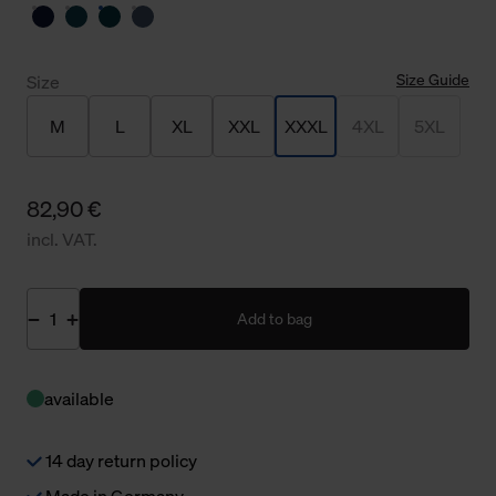
Size Guide
Size
M
L
XL
XXL
XXXL
4XL
5XL
82,90 €
incl. VAT.
Add to bag
available
14 day return policy
Made in Germany