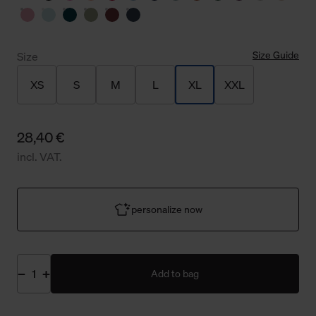
Size Guide
Size
XS
S
M
L
XL
XXL
28,40 €
incl. VAT.
personalize now
Add to bag