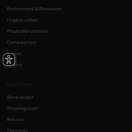
Environment & Resources
Organic cotten
Production process
Company tour
Career
History
Useful links
Store locator
Shipping costs
Returns
Payments