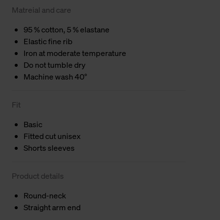
Matreial and care
95 % cotton, 5 % elastane
Elastic fine rib
Iron at moderate temperature
Do not tumble dry
Machine wash 40°
Fit
Basic
Fitted cut unisex
Shorts sleeves
Product details
Round-neck
Straight arm end