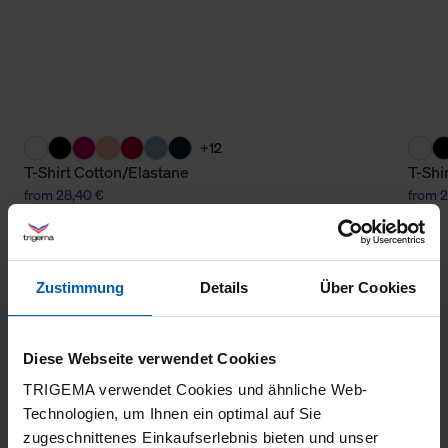
+12
T-Shirt Cotton/Elastane
T-Shi
from 28,40 €
from 2
Zustimmung
Details
Über Cookies
Diese Webseite verwendet Cookies
TRIGEMA verwendet Cookies und ähnliche Web-
Technologien, um Ihnen ein optimal auf Sie
climate-neutral
Family business
zugeschnittenes Einkaufserlebnis bieten und unser