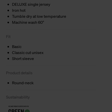
DELUXE single jersey
Iron hot
Tumble dry at low temperature
Machine wash 60°
Fit
Basic
Classic cut unisex
Short sleeve
Product details
Round-neck
Sustainability