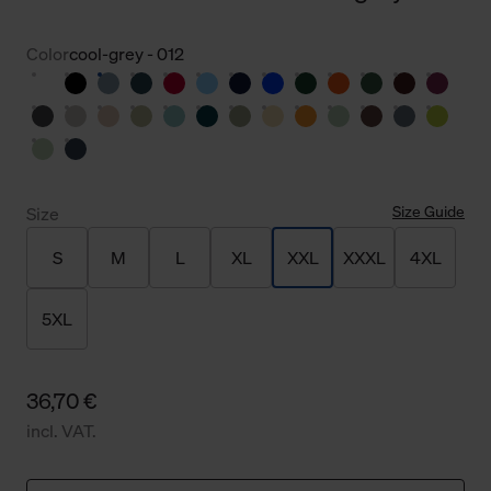
Color
cool-grey - 012
Size Guide
Size
S
M
L
XL
XXL
XXXL
4XL
5XL
36,70 €
incl. VAT.