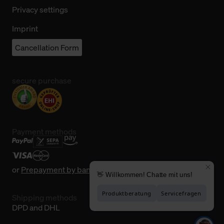
Privacy settings
Imprint
Cancellation Form
secure purchase
Payment methods
or
Prepayment by bank transfer
Shipping methods
DPD and DHL