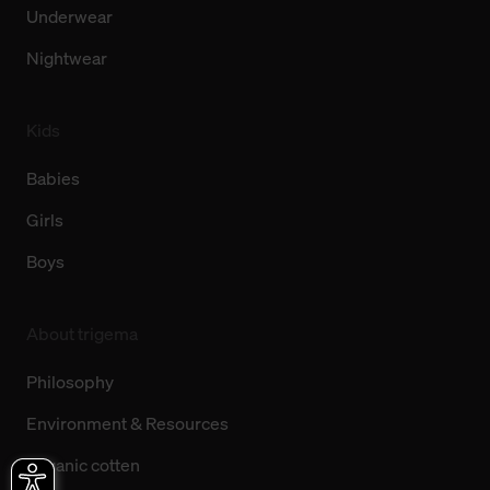
Underwear
Nightwear
Kids
Babies
Girls
Boys
About trigema
Philosophy
Environment & Resources
Organic cotten