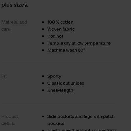
plus sizes.
Matreial and
100 % cotton
care
Woven fabric
Iron hot
Tumble dry at low temperature
Machine wash 60°
Fit
Sporty
Classic cut unisex
Knee-length
Product
Side pockets and legs with patch
details
pockets
Elastic waistband with drawstring