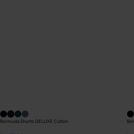
n Daten.
hen Daten finden Sie in
Bermuda Shorts DELUXE Cotton
Ber