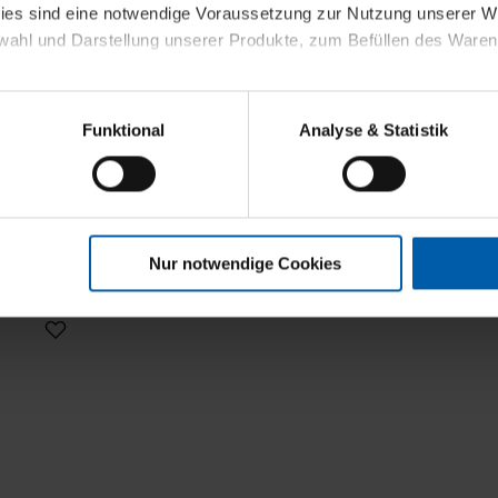
kies sind eine notwendige Voraussetzung zur Nutzung unserer
wahl und Darstellung unserer Produkte, zum Befüllen des Ware
sierter Angebote, Anzeigen und Inhalte aufgrund Ihres Nutzerverh
Funktional
Analyse & Statistik
stik- und Tracking-Zwecke zur Analyse und Optimierung unserer 
en. Diese übermitteln wir in anonymisierter Form an Dritte wie
t
 auch außerhalb unserer Webseiten ausgewählte Werbung anzeig
n", damit wir alle Cookies und Web-Technologien für Ihr personal
Nur notwendige Cookies
eweiligen Schaltflächen können Sie die Arten der Cookies selbst 
es mit einem Klick auf „Auswahl erlauben“ bestätigen. Fall Sie
wir lediglich die erwähnten technisch erforderlichen Cookies.
ahren Sie weiterführende Informationen über die jeweiligen Cooki
 Cookies“ können Sie allgemeine Informationen über Cookies 
llungen“ können Sie jederzeit Ihre Einwilligungserklärung anpass
die Nutzung der Webseite nicht erforderlich und kann jederzeit mit
Einwilligung hat jedoch keine Auswirkung auf die bisherigen Eins