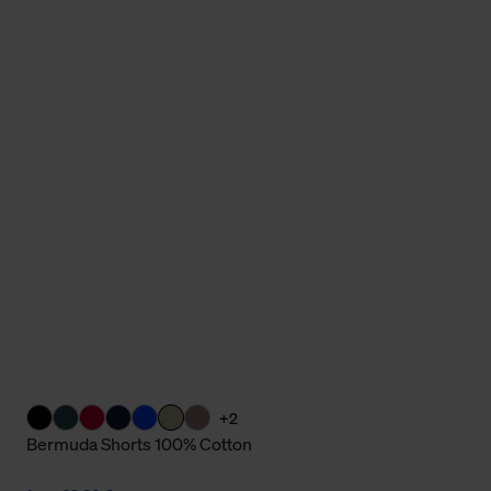
Cookies sowie die bis zum Zeitpunkt der Änderung gesammelte
ookies und Web-Technologien sowie die Nutzung Ihrer persönlic
g.
+2
Bermuda Shorts 100% Cotton