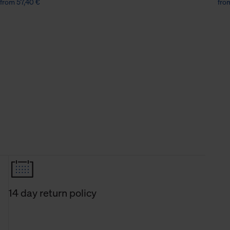
from 57,40 €
fro
14 day return policy