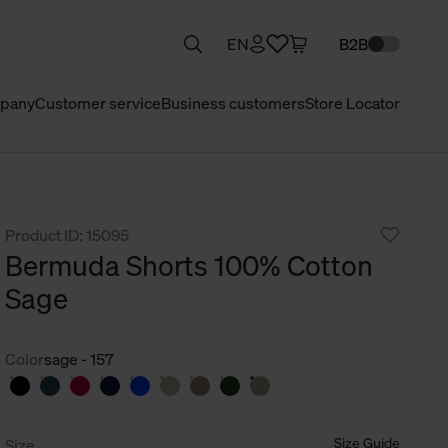
EN
B2B
pany
Customer service
Business customers
Store Locator
Product ID: 15095
Bermuda Shorts 100% Cotton
Sage
Color
sage - 157
Size Guide
Size