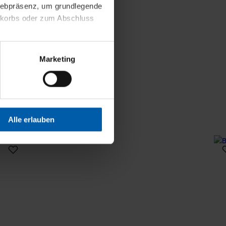
 Webpräsenz, um grundlegende
nkorbs oder zum Abschluss
altens und Ihres Profils
Marketing
Webpräsenz speichern wir
 etwa unsere
en zu können.
isiertes Einkaufserlebnis
Alle erlauben
festlegen, die Sie erlauben
 nur die notwendigen Cookies
es und ihren
einsehen. Über den
en. Ihre Einwilligung ist
 Wirkung für die Zukunft
tellungen und die damit