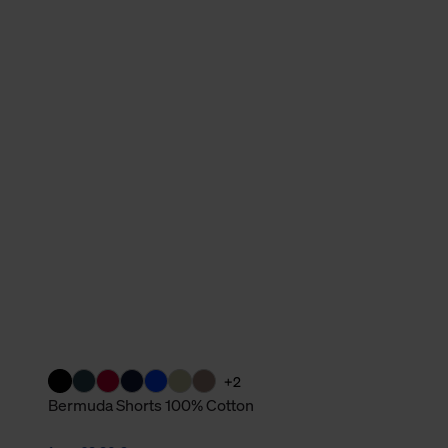
verbundene Verwendung der 
Weitere Informationen über C
unserer Datenschutzerklärun
+2
Bermuda Shorts 100% Cotton