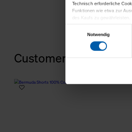
Technisch erforderliche Coo
Funktionen wie etwa zur Aus
des Kaufs zu gewährleisten.
Einwilligungsauswahl
Für die Darstellung personali
Notwendig
sowie für Marketing-, Stati
personenbezogene Information
Customers also bough
Marketingpartner, um Ihnen
Klicken Sie auf "Alle erlaube
verwenden dürfen. Über die j
oder ablehnen möchten und di
erlauben möchten, verwenden 
Über den Reiter „Details“ erf
Verwendungszweck. Bei „Über
Menüpunkt „Datenschutzeinste
grundsätzlich freiwillig, für 
widerrufen. Der Widerruf der 