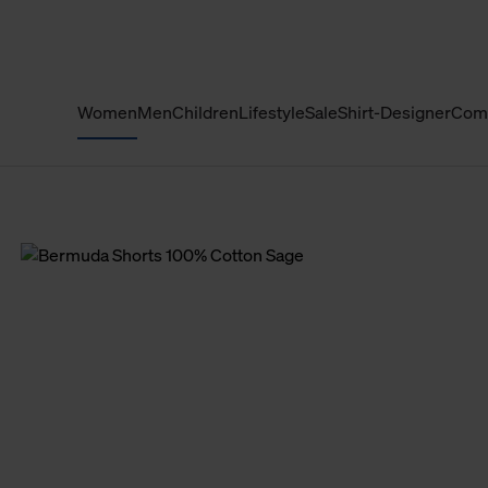
Women
Men
Children
Lifestyle
Sale
Shirt-Designer
Com