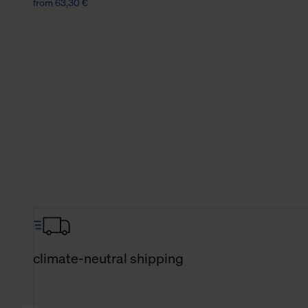
from 63,30 €
climate-neutral shipping