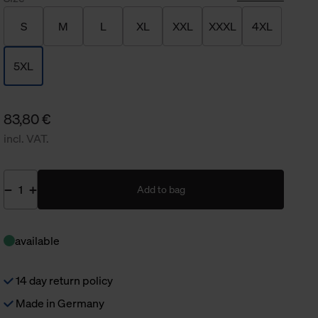
S
M
L
XL
XXL
XXXL
4XL
5XL
83,80 €
incl. VAT.
Add to bag
available
14 day return policy
Made in Germany