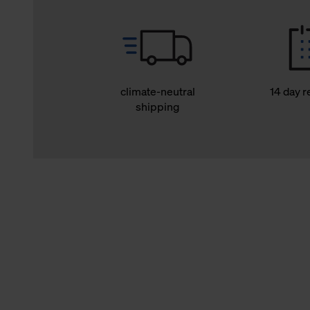
climate-neutral
14 day r
shipping