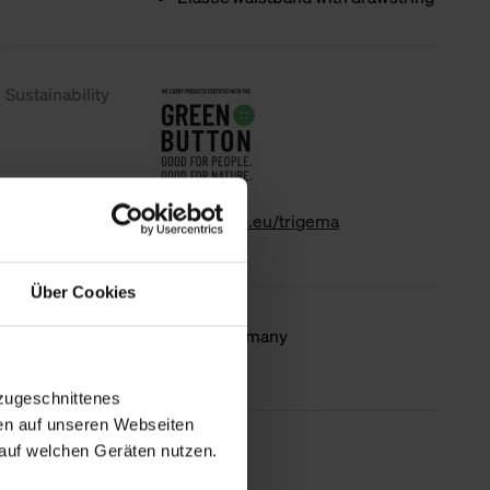
Sustainability
www.gk-info.eu/trigema
Über Cookies
Country of
Made in Germany
origin
zugeschnittenes
en auf unseren Webseiten
auf welchen Geräten nutzen.
less information