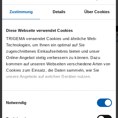
Zustimmung
Details
Über Cookies
+2
Diese Webseite verwendet Cookies
Long Sleeve Polo Neck
Polo 
TRIGEMA verwendet Cookies und ähnliche Web-
from 38,80 €
from 4
Technologien, um Ihnen ein optimal auf Sie
zugeschnittenes Einkaufserlebnis bieten und unser
Online-Angebot stetig verbessern zu können. Dazu
kommen auf unseren Webseiten verschiedene Arten von
Cookies zum Einsatz, die Daten sammeln, wie Sie
unsere Angebote auf welchen Geräten nutzen.
Technisch erforderliche Cookies sind eine notwendige
Voraussetzung zur Nutzung unserer Webpräsenz, um
Einwilligungsauswahl
climate-neutral
Family business
grundlegende Funktionen wie etwa zur Auswahl und
Notwendig
shipping
Darstellung unserer Produkte, zum Befüllen des
Warenkorbs oder zum Abschluss des Kaufs zu