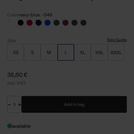
Color
navy-blue - 046
Size Guide
Size
XS
S
M
L
XL
XXL
XXXL
38,80 €
incl. VAT.
Add to bag
available