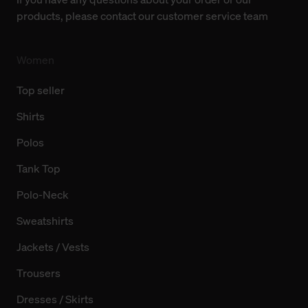
Technologien sowie die Nutzung Ihrer persönlichen Daten
products, please contact our customer service team
finden Sie in unserer Datenschutzerklärung.
Women
Top seller
Shirts
Polos
Tank Top
Polo-Neck
Sweatshirts
Jackets / Vests
Trousers
Dresses / Skirts