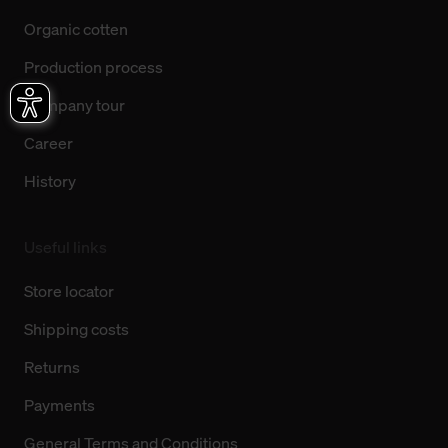
Organic cotten
Production process
Company tour
Career
History
Useful links
Store locator
Shipping costs
Returns
Payments
General Terms and Conditions