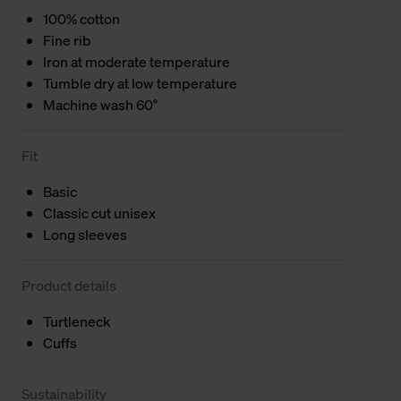
100% cotton
Fine rib
Iron at moderate temperature
Tumble dry at low temperature
Machine wash 60°
Fit
Basic
Classic cut unisex
Long sleeves
Product details
Turtleneck
Cuffs
Sustainability