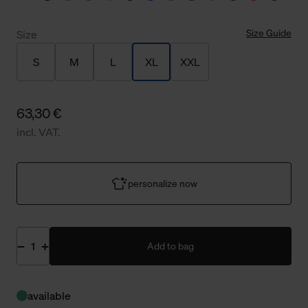
Size Guide
Size
S
M
L
XL
XXL
63,30 €
incl. VAT.
personalize now
Add to bag
available