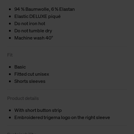
94 % Baumwolle, 6 % Elastan
Elastic DELUXE piqué
Do not iron hot
Do not tumble dry
Machine wash 40°
Fit
Basic
Fitted cut unisex
Shorts sleeves
Product details
With short button strip
Embroidered trigema logo on the right sleeve