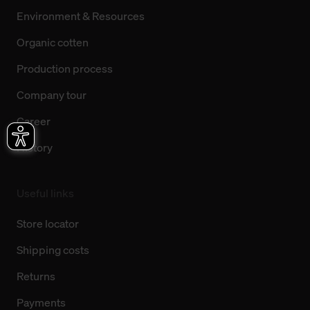
Environment & Resources
Organic cotten
Production process
Company tour
Career
History
Useful links
Store locator
Shipping costs
Returns
Payments