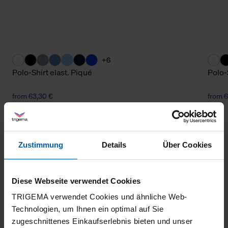
+6
Polo-Shirt elast. Piqué
Polo-
from 63,30 €
from 6
Zustimmung
Details
Über Cookies
Diese Webseite verwendet Cookies
TRIGEMA verwendet Cookies und ähnliche Web-
Technologien, um Ihnen ein optimal auf Sie
climate-neutral
Family business
zugeschnittenes Einkaufserlebnis bieten und unser
shipping