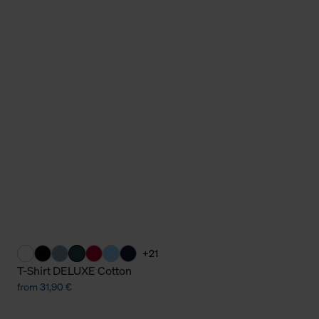
+21
T-Shirt DELUXE Cotton
from 31,90 €