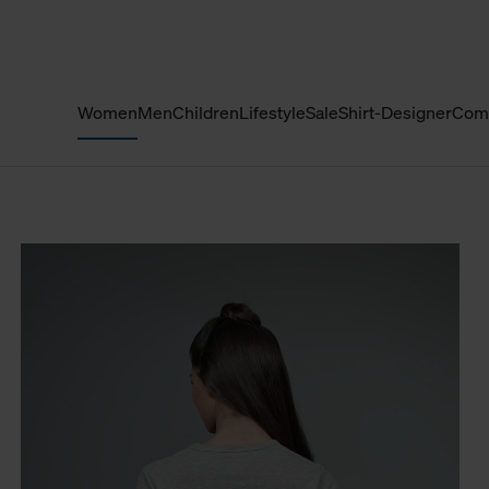
Women
Men
Children
Lifestyle
Sale
Shirt-Designer
Com