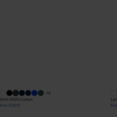
+3
Shirt 100% Cotton
Lon
from 31,20 €
fro