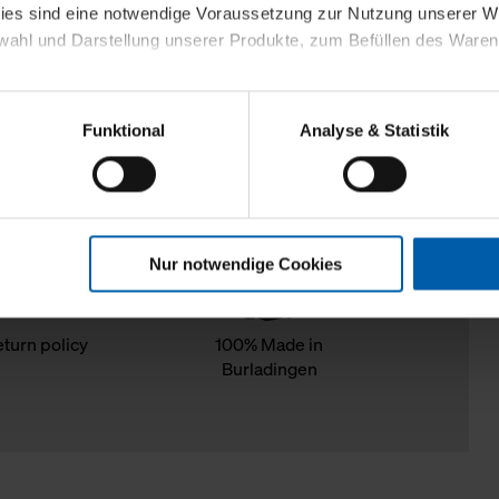
kies sind eine notwendige Voraussetzung zur Nutzung unserer
wahl und Darstellung unserer Produkte, zum Befüllen des Ware
sierter Angebote, Anzeigen und Inhalte aufgrund Ihres Nutzerverh
Funktional
Analyse & Statistik
stik- und Tracking-Zwecke zur Analyse und Optimierung unserer 
en. Diese übermitteln wir in anonymisierter Form an Dritte wie
 auch außerhalb unserer Webseiten ausgewählte Werbung anzeig
n", damit wir alle Cookies und Web-Technologien für Ihr personal
Nur notwendige Cookies
eweiligen Schaltflächen können Sie die Arten der Cookies selbst 
es mit einem Klick auf „Auswahl erlauben“ bestätigen. Fall Sie
wir lediglich die erwähnten technisch erforderlichen Cookies.
eturn policy
100% Made in
Burladingen
ahren Sie weiterführende Informationen über die jeweiligen Cooki
 Cookies“ können Sie allgemeine Informationen über Cookies 
llungen“ können Sie jederzeit Ihre Einwilligungserklärung anpass
die Nutzung der Webseite nicht erforderlich und kann jederzeit mit
Einwilligung hat jedoch keine Auswirkung auf die bisherigen Eins