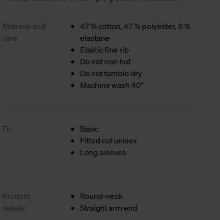
Matreial and
47 % cotton, 47 % polyester, 6 %
care
elastane
Elastic fine rib
Do not iron hot
Do not tumble dry
Machine wash 40°
Fit
Basic
Fitted cut unisex
Long sleeves
Product
Round-neck
details
Straight arm end