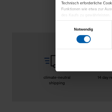
Technisch erforderliche Coo
Funktionen wie etwa zur Aus
des Kaufs zu gewährleisten.
Einwilligungsauswahl
Für die Darstellung personali
Notwendig
sowie für Marketing-, Stati
personenbezogene Information
Marketingpartner, um Ihnen
Klicken Sie auf "Alle erlaube
verwenden dürfen. Über die j
oder ablehnen möchten und di
erlauben möchten, verwenden 
climate-neutral
14 day r
shipping
Über den Reiter „Details“ erf
Verwendungszweck. Bei „Über
Menüpunkt „Datenschutzeinste
grundsätzlich freiwillig, für 
widerrufen. Der Widerruf der 