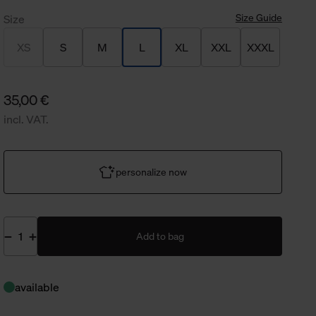
Size Guide
Size
XS
S
M
L
XL
XXL
XXXL
35,00 €
incl. VAT.
personalize now
Add to bag
available