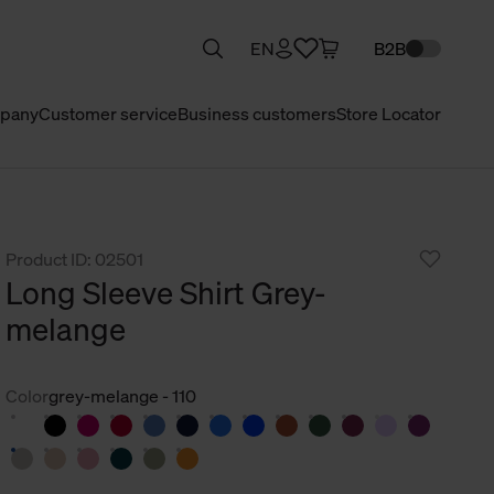
EN
B2B
pany
Customer service
Business customers
Store Locator
Product ID: 02501
Long Sleeve Shirt Grey-
melange
Color
grey-melange - 110