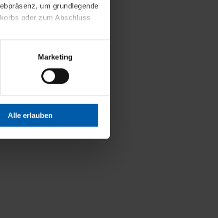
 Webpräsenz, um grundlegende
nkorbs oder zum Abschluss
altens und Ihres Profils
Marketing
Webpräsenz speichern wir
 etwa unsere
en zu können.
isiertes Einkaufserlebnis
Alle erlauben
festlegen, die Sie erlauben
 nur die notwendigen Cookies
es und ihren
einsehen. Über den
en. Ihre Einwilligung ist
 Wirkung für die Zukunft
tellungen und die damit