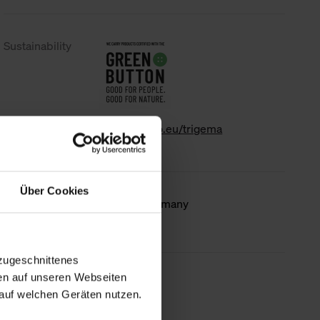
Sustainability
www.gk-info.eu/trigema
Über Cookies
Country of
Made in Germany
origin
zugeschnittenes
en auf unseren Webseiten
less information
auf welchen Geräten nutzen.