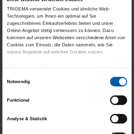
TRIGEMA verwendet Cookies und ähnliche Web-
Technologien, um Ihnen ein optimal auf Sie
zugeschnittenes Einkaufserlebnis bieten und unser
Online-Angebot stetig verbessern zu können. Dazu
kommen auf unseren Webseiten verschiedene Arten von
climate-neutral
Family business
Cookies zum Einsatz, die Daten sammeln, wie Sie
unsere Angebote auf welchen Geräten nutzen.
shipping
Technisch erforderliche Cookies sind eine notwendige
Voraussetzung zur Nutzung unserer Webpräsenz, um
Einwilligungsauswahl
grundlegende Funktionen wie etwa zur Auswahl und
Notwendig
Darstellung unserer Produkte, zum Befüllen des
Warenkorbs oder zum Abschluss des Kaufs zu
Funktional
gewährleisten.
14 day return policy
100% Made in
Für die Darstellung personalisierter Angebote, Anzeigen
Burladingen
Analyse & Statistik
und Inhalte aufgrund Ihres Nutzerverhaltens und Ihres
Profils sowie für Marketing-, Statistik- und Tracking-