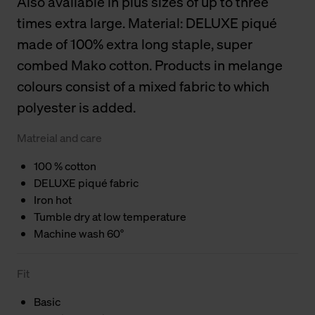
Also available in plus sizes of up to three
times extra large. Material: DELUXE piqué
made of 100% extra long staple, super
combed Mako cotton. Products in melange
colours consist of a mixed fabric to which
polyester is added.
Matreial and care
100 % cotton
DELUXE piqué fabric
Iron hot
Tumble dry at low temperature
Machine wash 60°
Fit
Basic