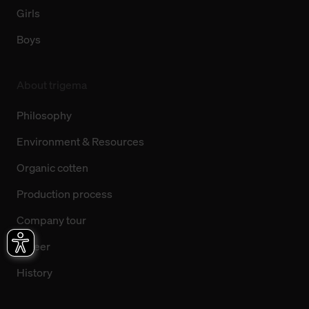
Girls
Boys
About trigema
Philosophy
Environment & Resources
Organic cotten
Production process
Company tour
Career
History