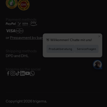
Payment methods
or
Prepayment by bank transfer
Shipping methods
DPD and DHL
trigema on the social
Copyright 2026 trigema.