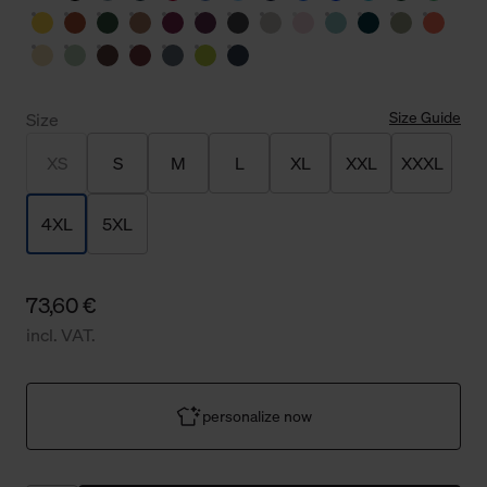
Size Guide
Size
XS
S
M
L
XL
XXL
XXXL
4XL
5XL
73,60 €
incl. VAT.
personalize now