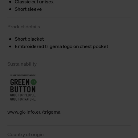
Classic cut unisex
Short sleeve
Product details
Short placket
Embroidered trigema logo on chest pocket
Sustainability
www.gk-info.eu/trigema
Country of origin