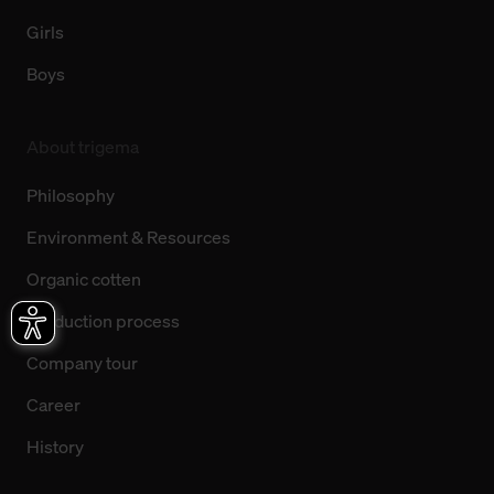
Girls
Boys
About trigema
Philosophy
Environment & Resources
Organic cotten
Production process
Company tour
Career
History