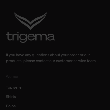
Verwendung der Cookies sowie die bis zum Zeitpunkt der
Änderung gesammelten Daten.
Weitere Informationen über Cookies und Web-
Technologien sowie die Nutzung Ihrer persönlichen Daten
finden Sie in unserer Datenschutzerklärung.
If you have any questions about your order or our
products, please contact our customer service team
Women
Top seller
Shirts
Polos