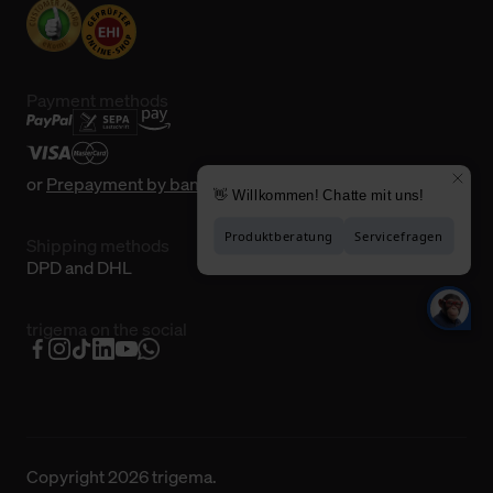
Payment methods
or
Prepayment by bank transfer
Shipping methods
DPD and DHL
trigema on the social
Copyright 2026 trigema.