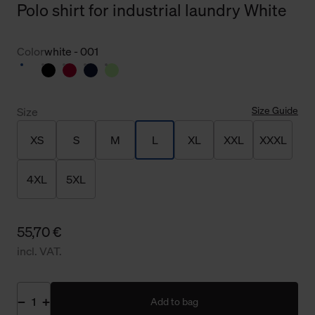
Polo shirt for industrial laundry White
Color
white - 001
Size Guide
Size
XS
S
M
L
XL
XXL
XXXL
4XL
5XL
55,70 €
incl. VAT.
Add to bag