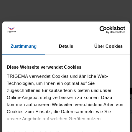
Zustimmung
Details
Über Cookies
Diese Webseite verwendet Cookies
TRIGEMA verwendet Cookies und ähnliche Web-
Technologien, um Ihnen ein optimal auf Sie
zugeschnittenes Einkaufserlebnis bieten und unser
Online-Angebot stetig verbessern zu können. Dazu
Slim fit polo shirt with contrasting color
Polo
kommen auf unseren Webseiten verschiedene Arten von
accents
Cookies zum Einsatz, die Daten sammeln, wie Sie
from 69,00 €
from 6
unsere Angebote auf welchen Geräten nutzen.