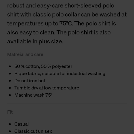
robust and easy-care short-sleeved polo
shirt with classic polo collar can be washed at
temperatures up to 75°C. The polo shirt is
also easy to clean. The polo shirt is also
available in plus size.
Matreial and care
50 % cotton, 50 % polyester
Piqué fabric, suitable for industrial washing
Do not iron hot
Tumble dry at low temperature
Machine wash 75°
Fit
Casual
Classic cut unisex