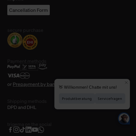
Cancellation Form
secure purchase
Payment methods
or
Prepayment by bank transfer
Shipping methods
DPD and DHL
trigema on the social