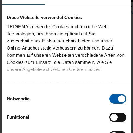
T-Shirt DELUXE Cotton
Polo-
from 31,90 €
from 3
Diese Webseite verwendet Cookies
TRIGEMA verwendet Cookies und ähnliche Web-
Technologien, um Ihnen ein optimal auf Sie
zugeschnittenes Einkaufserlebnis bieten und unser
Online-Angebot stetig verbessern zu können. Dazu
kommen auf unseren Webseiten verschiedene Arten von
Cookies zum Einsatz, die Daten sammeln, wie Sie
unsere Angebote auf welchen Geräten nutzen.
climate-neutral
Family business
Technisch erforderliche Cookies sind eine notwendige
shipping
Voraussetzung zur Nutzung unserer Webpräsenz, um
Einwilligungsauswahl
grundlegende Funktionen wie etwa zur Auswahl und
Notwendig
Darstellung unserer Produkte, zum Befüllen des
Warenkorbs oder zum Abschluss des Kaufs zu
Funktional
gewährleisten.