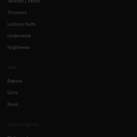
Jackets / Vests
Trousers
Leisure Suits
Underwear
Nightwear
Kids
Babies
Girls
Boys
About trigema