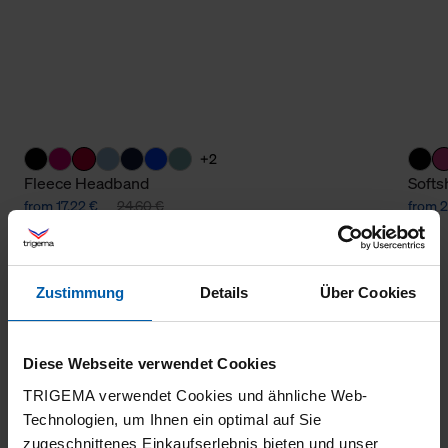
+2
Fleece Headband
Softs
from 17,22 €
24,60 €
from 2
Zustimmung
Details
Über Cookies
Diese Webseite verwendet Cookies
TRIGEMA verwendet Cookies und ähnliche Web-
Technologien, um Ihnen ein optimal auf Sie
climate-neutral
Family business
zugeschnittenes Einkaufserlebnis bieten und unser