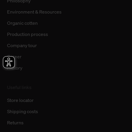
Philosophy
Environment & Resources
Organic cotten
Production process
Company tour
Career
History
Useful links
Store locator
Shipping costs
Returns