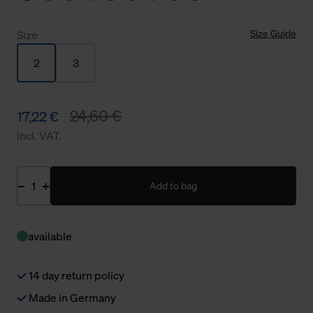
Size Guide
Size
2
3
24,60 €
17,22 €
incl. VAT.
Add to bag
available
14 day return policy
Made in Germany