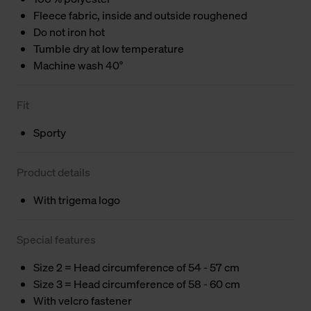
Fleece fabric, inside and outside roughened
Do not iron hot
Tumble dry at low temperature
Machine wash 40°
Fit
Sporty
Product details
With trigema logo
Special features
Size 2 = Head circumference of 54 - 57 cm
Size 3 = Head circumference of 58 - 60 cm
With velcro fastener