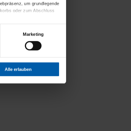
 Webpräsenz, um grundlegende
nkorbs oder zum Abschluss
altens und Ihres Profils
Marketing
Webpräsenz speichern wir
 etwa unsere
en zu können.
isiertes Einkaufserlebnis
Alle erlauben
festlegen, die Sie erlauben
 nur die notwendigen Cookies
es und ihren
einsehen. Über den
en. Ihre Einwilligung ist
 Wirkung für die Zukunft
tellungen und die damit