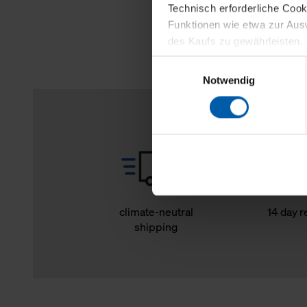
Technisch erforderliche Coo
Funktionen wie etwa zur Aus
des Kaufs zu gewährleisten.
Einwilligungsauswahl
Für die Darstellung personali
Notwendig
sowie für Marketing-, Stati
personenbezogene Information
Marketingpartner, um Ihnen
Klicken Sie auf "Alle erlaube
verwenden dürfen. Über die j
oder ablehnen möchten und di
erlauben möchten, verwenden 
climate-neutral
14 day r
shipping
Über den Reiter „Details“ erf
Verwendungszweck. Bei „Über
Menüpunkt „Datenschutzeinste
grundsätzlich freiwillig, für 
widerrufen. Der Widerruf der 