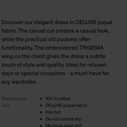
Discover our elegant dress in DELUXE piqué
fabric. The casual cut creates a casual look,
while the practical slit pockets offer
functionality. The embroidered TRIGEMA
wing on the chest gives the dress a subtle
touch of style and quality. Ideal for relaxed
days or special occasions - a must-have for
any wardrobe.
Matreial and
100 % cotton
care
DELUXE piqué fabric
Iron hot
Do not tumble dry
Machine wash 40°