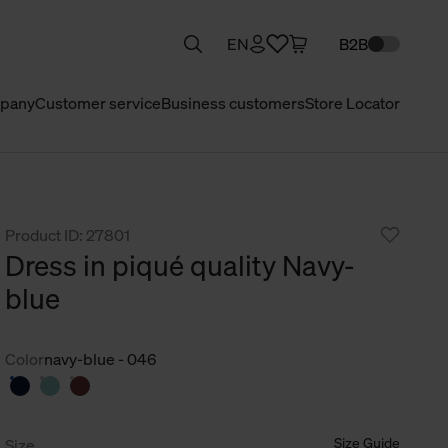
EN
B2B
pany
Customer service
Business customers
Store Locator
Product ID: 27801
Dress in piqué quality Navy-
blue
Color
navy-blue - 046
Size Guide
Size