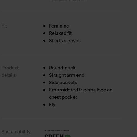
Fit
Feminine
Relaxed fit
Shorts sleeves
Product
Round-neck
details
Straight arm end
Side pockets
Embroidered trigema logo on
chest pocket
Fly
Sustainability