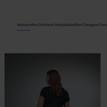
Women
Men
Children
Lifestyle
Sale
Shirt-Designer
Com