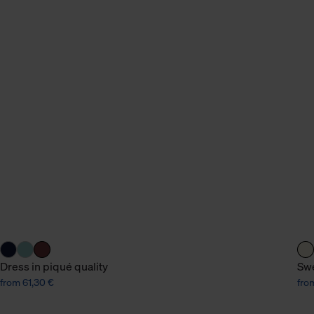
Dress in piqué quality
Swe
from 61,30 €
fro