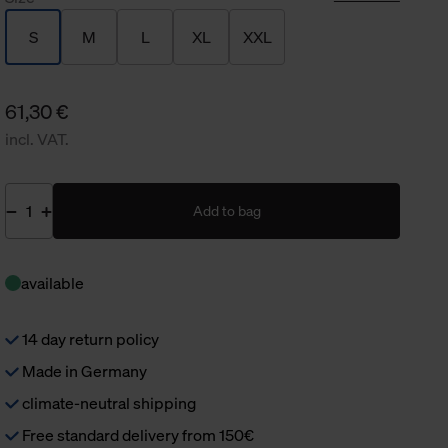
S
M
L
XL
XXL
61,30 €
incl. VAT.
Add to bag
available
14 day return policy
Made in Germany
climate-neutral shipping
Free standard delivery from 150€