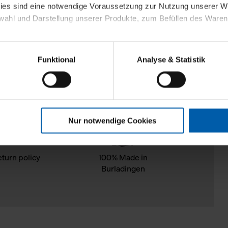
kies sind eine notwendige Voraussetzung zur Nutzung unserer
wahl und Darstellung unserer Produkte, zum Befüllen des Ware
sierter Angebote, Anzeigen und Inhalte aufgrund Ihres Nutzerverh
Funktional
Analyse & Statistik
stik- und Tracking-Zwecke zur Analyse und Optimierung unserer 
en. Diese übermitteln wir in anonymisierter Form an Dritte wie
 auch außerhalb unserer Webseiten ausgewählte Werbung anzeig
n", damit wir alle Cookies und Web-Technologien für Ihr personal
Nur notwendige Cookies
eweiligen Schaltflächen können Sie die Arten der Cookies selbst 
es mit einem Klick auf „Auswahl erlauben“ bestätigen. Fall Sie
wir lediglich die erwähnten technisch erforderlichen Cookies.
eturn policy
100% Made in
Burladingen
ahren Sie weiterführende Informationen über die jeweiligen Cooki
 Cookies“ können Sie allgemeine Informationen über Cookies 
llungen“ können Sie jederzeit Ihre Einwilligungserklärung anpass
die Nutzung der Webseite nicht erforderlich und kann jederzeit mit
Einwilligung hat jedoch keine Auswirkung auf die bisherigen Eins