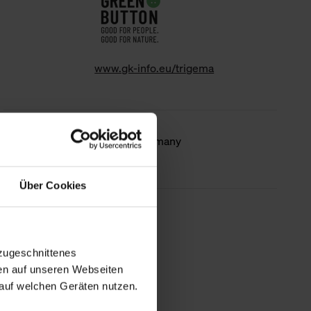
www.gk-info.eu/trigema
Country of
Made in Germany
origin
Über Cookies
less information
zugeschnittenes
en auf unseren Webseiten
auf welchen Geräten nutzen.