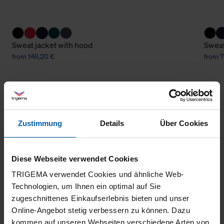
Sweat jacket with hood
Sweat
from 146,20 €
from 7
Zustimmung
Details
Über Cookies
Diese Webseite verwendet Cookies
climate-neutral
Family business
TRIGEMA verwendet Cookies und ähnliche Web-
shipping
Technologien, um Ihnen ein optimal auf Sie
zugeschnittenes Einkaufserlebnis bieten und unser
Online-Angebot stetig verbessern zu können. Dazu
kommen auf unseren Webseiten verschiedene Arten von