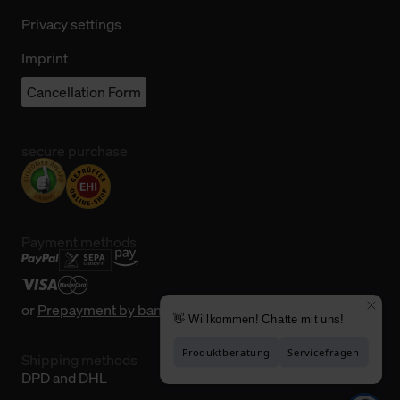
Privacy settings
Imprint
Cancellation Form
secure purchase
Payment methods
or
Prepayment by bank transfer
Shipping methods
DPD and DHL