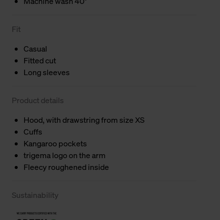
Machine wash 40°
Fit
Casual
Fitted cut
Long sleeves
Product details
Hood, with drawstring from size XS
Cuffs
Kangaroo pockets
trigema logo on the arm
Fleecy roughened inside
Sustainability