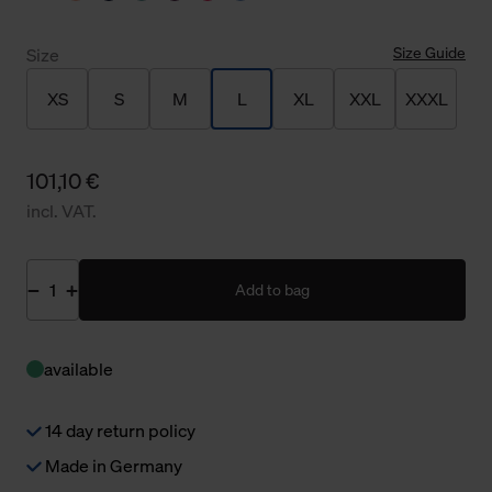
Size Guide
Size
XS
S
M
L
XL
XXL
XXXL
101,10 €
incl. VAT.
Add to bag
available
14 day return policy
Made in Germany