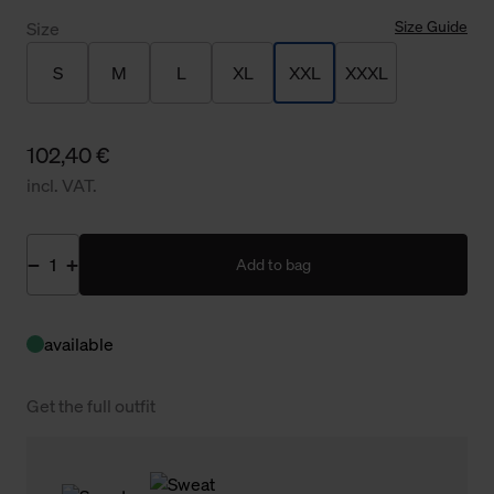
Size Guide
Size
S
M
L
XL
XXL
XXXL
102,40 €
incl. VAT.
Add to bag
available
Get the full outfit