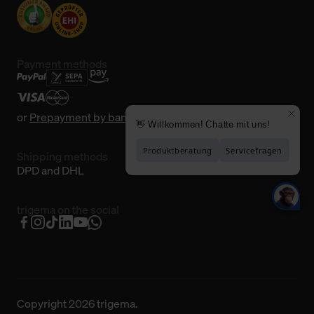
Payment methods
or
Prepayment by bank transfer
Shipping methods
DPD and DHL
trigema on the social
Copyright 2026 trigema.