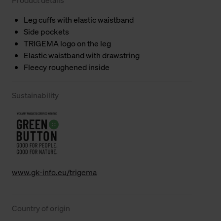
Leg cuffs with elastic waistband
Side pockets
TRIGEMA logo on the leg
Elastic waistband with drawstring
Fleecy roughened inside
Sustainability
www.gk-info.eu/trigema
Country of origin