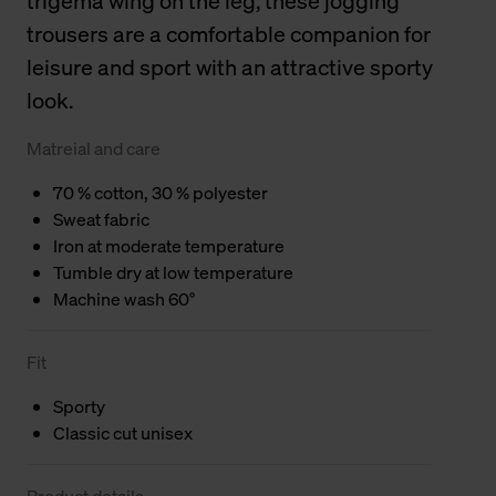
trigema wing on the leg, these jogging
trousers are a comfortable companion for
leisure and sport with an attractive sporty
look.
Matreial and care
70 % cotton, 30 % polyester
Sweat fabric
Iron at moderate temperature
Tumble dry at low temperature
Machine wash 60°
Fit
Sporty
Classic cut unisex
Product details