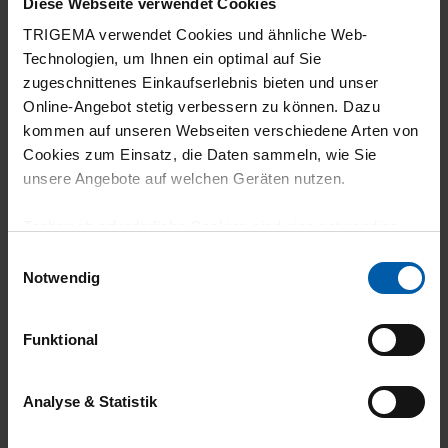
Diese Webseite verwendet Cookies
TRIGEMA verwendet Cookies und ähnliche Web-
Technologien, um Ihnen ein optimal auf Sie
zugeschnittenes Einkaufserlebnis bieten und unser
Online-Angebot stetig verbessern zu können. Dazu
kommen auf unseren Webseiten verschiedene Arten von
Cookies zum Einsatz, die Daten sammeln, wie Sie
climate-neutral
Family business
unsere Angebote auf welchen Geräten nutzen.
shipping
Technisch erforderliche Cookies sind eine notwendige
Voraussetzung zur Nutzung unserer Webpräsenz, um
Einwilligungsauswahl
grundlegende Funktionen wie etwa zur Auswahl und
Notwendig
Darstellung unserer Produkte, zum Befüllen des
Warenkorbs oder zum Abschluss des Kaufs zu
Funktional
gewährleisten.
14 day return policy
100% Made in
Für die Darstellung personalisierter Angebote, Anzeigen
Burladingen
Analyse & Statistik
und Inhalte aufgrund Ihres Nutzerverhaltens und Ihres
Profils sowie für Marketing-, Statistik- und Tracking-