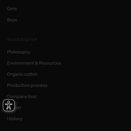
Girls
Boys
About trigema
Philosophy
Environment & Resources
Organic cotten
Production process
Company tour
Career
History