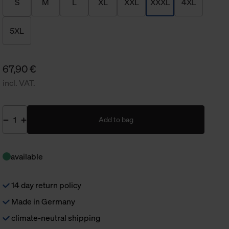
S
M
L
XL
XXL
XXXL
4XL
5XL
67,90 €
incl. VAT.
Add to bag
available
14 day return policy
Made in Germany
climate-neutral shipping