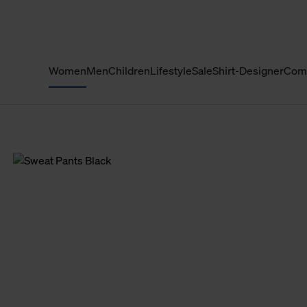
Women
Men
Children
Lifestyle
Sale
Shirt-Designer
Com