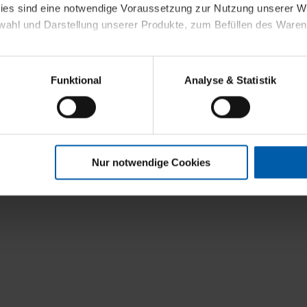
kies sind eine notwendige Voraussetzung zur Nutzung unserer
wahl und Darstellung unserer Produkte, zum Befüllen des Ware
t
sierter Angebote, Anzeigen und Inhalte aufgrund Ihres Nutzerverh
Funktional
Analyse & Statistik
stik- und Tracking-Zwecke zur Analyse und Optimierung unserer 
en. Diese übermitteln wir in anonymisierter Form an Dritte wie
 auch außerhalb unserer Webseiten ausgewählte Werbung anzeig
n", damit wir alle Cookies und Web-Technologien für Ihr personal
Nur notwendige Cookies
eweiligen Schaltflächen können Sie die Arten der Cookies selbst 
es mit einem Klick auf „Auswahl erlauben“ bestätigen. Fall Sie
wir lediglich die erwähnten technisch erforderlichen Cookies.
ahren Sie weiterführende Informationen über die jeweiligen Cooki
 Cookies“ können Sie allgemeine Informationen über Cookies 
llungen“ können Sie jederzeit Ihre Einwilligungserklärung anpass
die Nutzung der Webseite nicht erforderlich und kann jederzeit mit
Einwilligung hat jedoch keine Auswirkung auf die bisherigen Eins