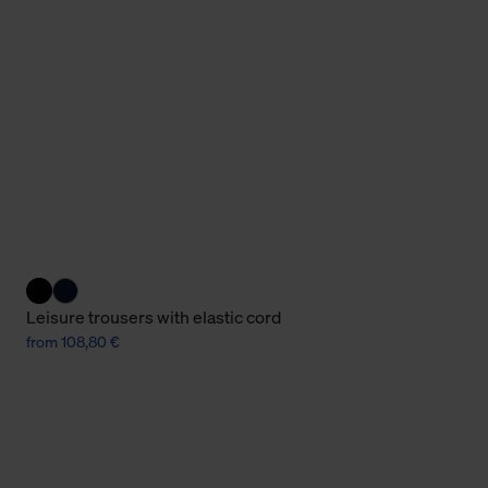
Cookies sowie die bis zum Zeitpunkt der Änderung gesammelte
ookies und Web-Technologien sowie die Nutzung Ihrer persönlic
g.
Leisure trousers with elastic cord
from 108,80 €