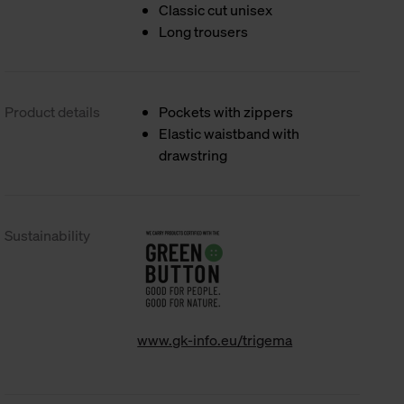
Classic cut unisex
Long trousers
Product details
Pockets with zippers
Elastic waistband with
drawstring
Sustainability
www.gk-info.eu/trigema