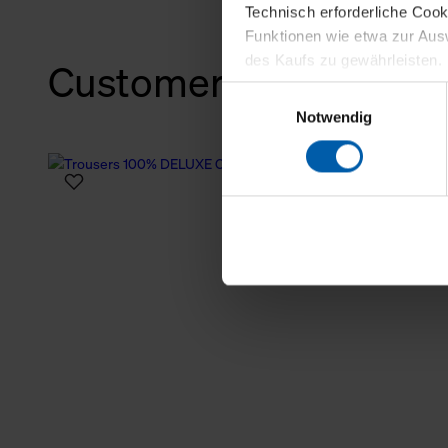
Technisch erforderliche Coo
Funktionen wie etwa zur Aus
des Kaufs zu gewährleisten.
Customers also bough
Einwilligungsauswahl
Für die Darstellung personali
Notwendig
sowie für Marketing-, Stati
personenbezogene Information
Marketingpartner, um Ihnen
Klicken Sie auf "Alle erlaube
verwenden dürfen. Über die j
oder ablehnen möchten und di
erlauben möchten, verwenden 
Über den Reiter „Details“ erf
Verwendungszweck. Bei „Über
Menüpunkt „Datenschutzeinste
grundsätzlich freiwillig, für 
widerrufen. Der Widerruf der 