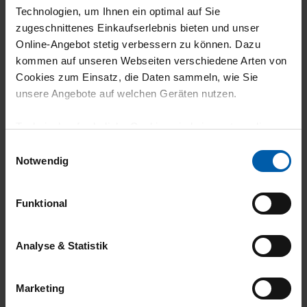
Technologien, um Ihnen ein optimal auf Sie
zugeschnittenes Einkaufserlebnis bieten und unser
Online-Angebot stetig verbessern zu können. Dazu
climate-neutral
Family business
kommen auf unseren Webseiten verschiedene Arten von
shipping
Cookies zum Einsatz, die Daten sammeln, wie Sie
unsere Angebote auf welchen Geräten nutzen.
Technisch erforderliche Cookies sind eine notwendige
Voraussetzung zur Nutzung unserer Webpräsenz, um
Einwilligungsauswahl
grundlegende Funktionen wie etwa zur Auswahl und
Notwendig
Darstellung unserer Produkte, zum Befüllen des
Warenkorbs oder zum Abschluss des Kaufs zu
14 day return policy
100% Made in
Funktional
gewährleisten.
Burladingen
Für die Darstellung personalisierter Angebote, Anzeigen
Analyse & Statistik
und Inhalte aufgrund Ihres Nutzerverhaltens und Ihres
Profils sowie für Marketing-, Statistik- und Tracking-
Marketing
Zwecke zur Analyse und Optimierung unserer