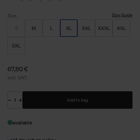
Size Guide
Size
S
M
L
XL
XXL
XXXL
4XL
5XL
67,80 €
incl. VAT.
Add to bag
available
14 day return policy