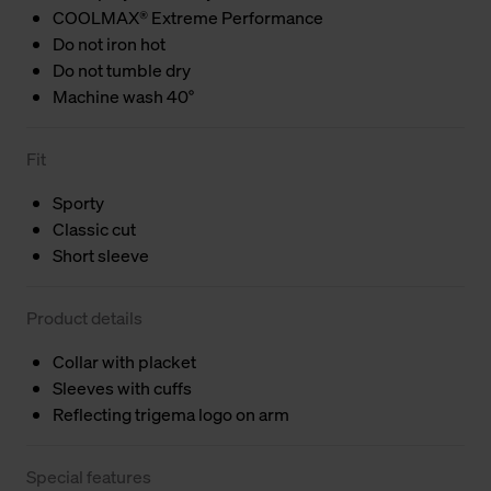
COOLMAX® Extreme Performance
Do not iron hot
Do not tumble dry
Machine wash 40°
Fit
Sporty
Classic cut
Short sleeve
Product details
Collar with placket
Sleeves with cuffs
Reflecting trigema logo on arm
Special features