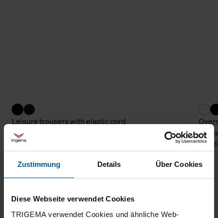
Leisure trousers with elastic cord
Overs
waffl
from 108,80 €
from 6
Zustimmung
Details
Über Cookies
Diese Webseite verwendet Cookies
TRIGEMA verwendet Cookies und ähnliche Web-