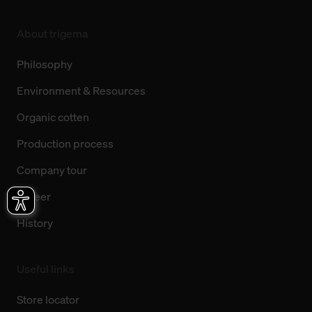
About trigema
Philosophy
Environment & Resources
Organic cotten
Production process
Company tour
Career
History
Useful links
Store locator