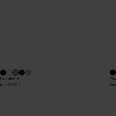
n Daten.
hen Daten finden Sie in
Sweatshirt
Swe
from 80,30 €
fro