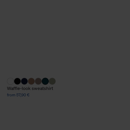
Cookies sowie die bis zum Zeitpunkt der Änderung gesammelte
ookies und Web-Technologien sowie die Nutzung Ihrer persönlic
g.
Waffle-look sweatshirt
from 57,90 €