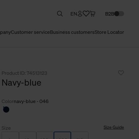
EN
B2B
pany
Customer service
Business customers
Store Locator
Product ID: 74513123
Navy-blue
Color
navy-blue - 046
Size Guide
Size