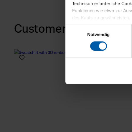
Technisch erforderliche Coo
Funktionen wie etwa zur Aus
des Kaufs zu gewährleisten.
Customers also bough
Einwilligungsauswahl
Für die Darstellung personali
Notwendig
sowie für Marketing-, Stati
personenbezogene Information
Marketingpartner, um Ihnen
Klicken Sie auf "Alle erlaube
verwenden dürfen. Über die j
oder ablehnen möchten und di
erlauben möchten, verwenden 
Über den Reiter „Details“ erf
Verwendungszweck. Bei „Über
Menüpunkt „Datenschutzeinste
grundsätzlich freiwillig, für 
widerrufen. Der Widerruf der 