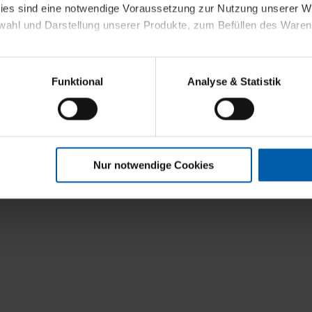
kies sind eine notwendige Voraussetzung zur Nutzung unserer
wahl und Darstellung unserer Produkte, zum Befüllen des Ware
t
sierter Angebote, Anzeigen und Inhalte aufgrund Ihres Nutzerverh
Funktional
Analyse & Statistik
stik- und Tracking-Zwecke zur Analyse und Optimierung unserer 
en. Diese übermitteln wir in anonymisierter Form an Dritte wie
 auch außerhalb unserer Webseiten ausgewählte Werbung anzeig
n", damit wir alle Cookies und Web-Technologien für Ihr personal
Nur notwendige Cookies
eweiligen Schaltflächen können Sie die Arten der Cookies selbst 
es mit einem Klick auf „Auswahl erlauben“ bestätigen. Fall Sie
wir lediglich die erwähnten technisch erforderlichen Cookies.
ahren Sie weiterführende Informationen über die jeweiligen Cooki
 Cookies“ können Sie allgemeine Informationen über Cookies 
llungen“ können Sie jederzeit Ihre Einwilligungserklärung anpass
die Nutzung der Webseite nicht erforderlich und kann jederzeit mit
Einwilligung hat jedoch keine Auswirkung auf die bisherigen Eins