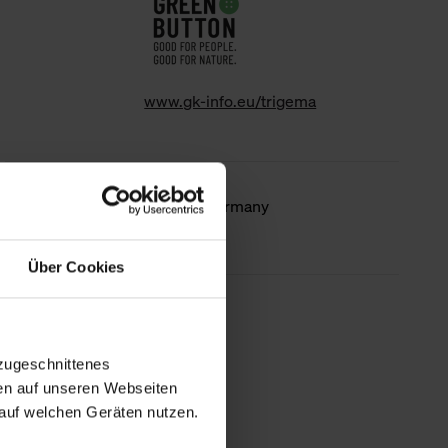
www.gk-info.eu/trigema
Country of
Made in Germany
origin
Über Cookies
less information
zugeschnittenes
en auf unseren Webseiten
auf welchen Geräten nutzen.