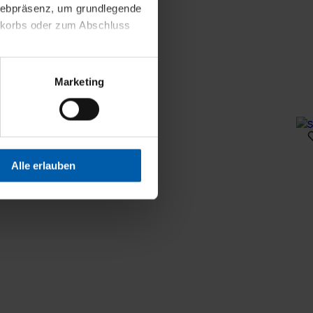
 Webpräsenz, um grundlegende
nkorbs oder zum Abschluss
altens und Ihres Profils
Marketing
Webpräsenz speichern wir
 etwa unsere
en zu können.
isiertes Einkaufserlebnis
Alle erlauben
festlegen, die Sie erlauben
 nur die notwendigen Cookies
es und ihren
einsehen. Über den
en. Ihre Einwilligung ist
 Wirkung für die Zukunft
tellungen und die damit