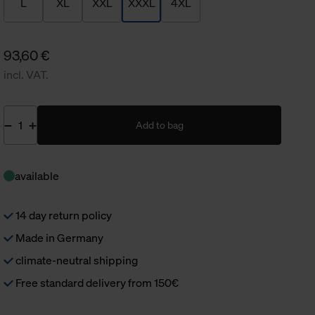
L
XL
XXL
XXXL
4XL
93,60 €
incl. VAT.
Add to bag
available
14 day return policy
Made in Germany
climate-neutral shipping
Free standard delivery from 150€