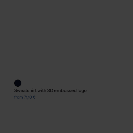
verbundene Verwendung der 
Weitere Informationen über C
unserer Datenschutzerklärun
Sweatshirt with 3D embossed logo
from 71,10 €