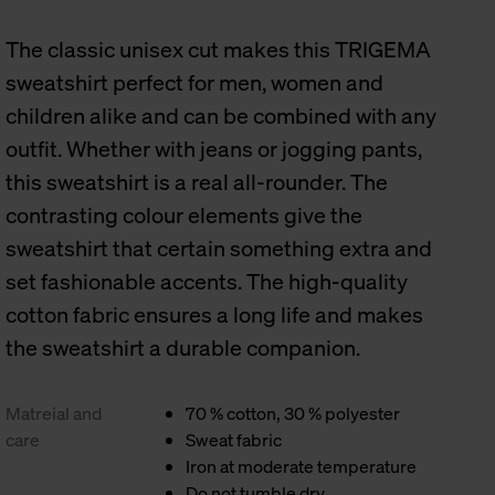
The classic unisex cut makes this TRIGEMA
sweatshirt perfect for men, women and
children alike and can be combined with any
outfit. Whether with jeans or jogging pants,
this sweatshirt is a real all-rounder. The
contrasting colour elements give the
sweatshirt that certain something extra and
set fashionable accents. The high-quality
cotton fabric ensures a long life and makes
the sweatshirt a durable companion.
Matreial and
70 % cotton, 30 % polyester
care
Sweat fabric
Iron at moderate temperature
Do not tumble dry