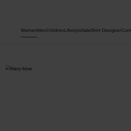
Women
Men
Children
Lifestyle
Sale
Shirt-Designer
Com