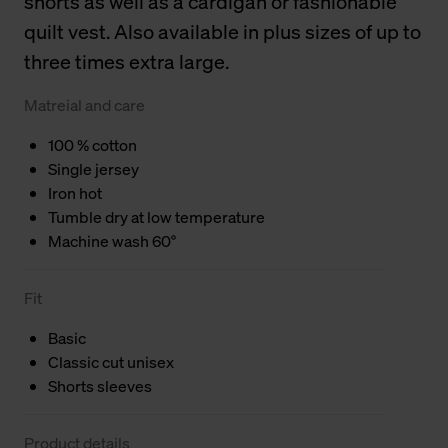
shorts as well as a cardigan or fashionable
quilt vest. Also available in plus sizes of up to
three times extra large.
Matreial and care
100 % cotton
Single jersey
Iron hot
Tumble dry at low temperature
Machine wash 60°
Fit
Basic
Classic cut unisex
Shorts sleeves
Product details