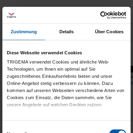
Zustimmung
Details
Über Cookies
Diese Webseite verwendet Cookies
TRIGEMA verwendet Cookies und ähnliche Web-
+10
Technologien, um Ihnen ein optimal auf Sie
Polo-Shirt Cotton
T-Shi
zugeschnittenes Einkaufserlebnis bieten und unser
from 38,72 €
48,40 €
from 3
Online-Angebot stetig verbessern zu können. Dazu
kommen auf unseren Webseiten verschiedene Arten von
Cookies zum Einsatz, die Daten sammeln, wie Sie
unsere Angebote auf welchen Geräten nutzen.
Technisch erforderliche Cookies sind eine notwendige
Voraussetzung zur Nutzung unserer Webpräsenz, um
Einwilligungsauswahl