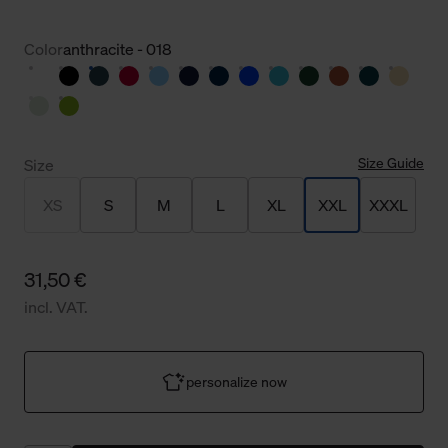
Color
anthracite - 018
Size Guide
Size
XS
S
M
L
XL
XXL
XXXL
31,50 €
incl. VAT.
personalize now