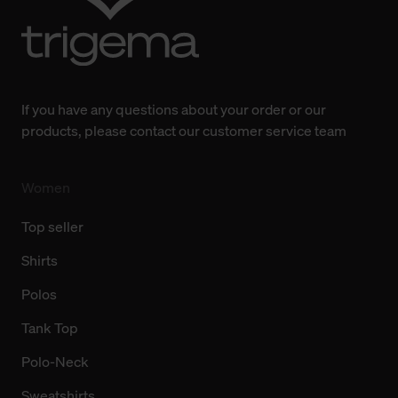
Weitere Informationen über Cookies und Web-
Technologien sowie die Nutzung Ihrer persönlichen Daten
finden Sie in unserer Datenschutzerklärung.
If you have any questions about your order or our
products, please contact our customer service team
Women
Top seller
Shirts
Polos
Tank Top
Polo-Neck
Sweatshirts