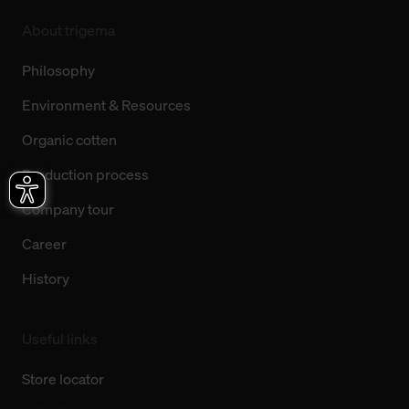
About trigema
Philosophy
Environment & Resources
Organic cotten
Production process
Company tour
Career
History
Useful links
Store locator