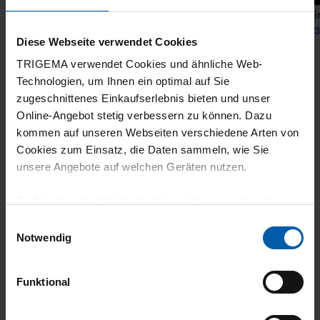
T-Shirt DELUXE Cotton
T-Shi
from 31,90 €
from 3
Diese Webseite verwendet Cookies
TRIGEMA verwendet Cookies und ähnliche Web-
Technologien, um Ihnen ein optimal auf Sie
zugeschnittenes Einkaufserlebnis bieten und unser
Online-Angebot stetig verbessern zu können. Dazu
kommen auf unseren Webseiten verschiedene Arten von
Cookies zum Einsatz, die Daten sammeln, wie Sie
unsere Angebote auf welchen Geräten nutzen.
climate-neutral
Family business
Technisch erforderliche Cookies sind eine notwendige
shipping
Voraussetzung zur Nutzung unserer Webpräsenz, um
Einwilligungsauswahl
grundlegende Funktionen wie etwa zur Auswahl und
Notwendig
Darstellung unserer Produkte, zum Befüllen des
Warenkorbs oder zum Abschluss des Kaufs zu
Funktional
gewährleisten.