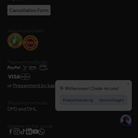
Cancellation Form
secure purchase
Payment methods
or
Prepayment by bank transfer
Shipping methods
DPD and DHL
trigema on the social