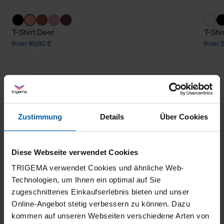
T-Shirt Deer
T-Shi
from 49,80 €
from 3
Zustimmung
Details
Über Cookies
Diese Webseite verwendet Cookies
climate-neutral
Family business
TRIGEMA verwendet Cookies und ähnliche Web-
shipping
Technologien, um Ihnen ein optimal auf Sie
zugeschnittenes Einkaufserlebnis bieten und unser
Online-Angebot stetig verbessern zu können. Dazu
kommen auf unseren Webseiten verschiedene Arten von