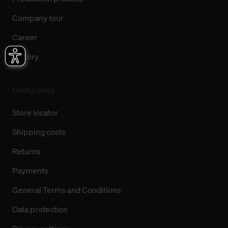
Company tour
Career
History
Useful links
Store locator
Shipping costs
Returns
Payments
General Terms and Conditions
Data protection