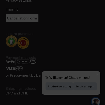
Privacy settings
Imprint
Cancellation Form
secure purchase
Payment methods
or
Prepayment by bank transfer
Shipping methods
DPD and DHL