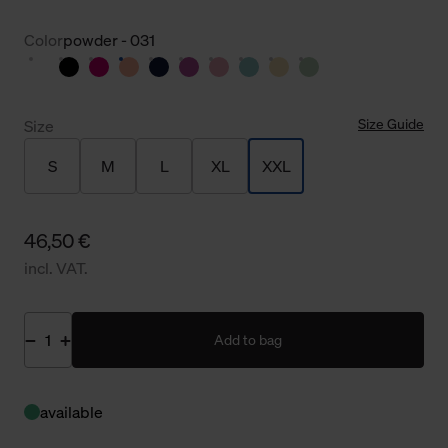
Color
powder - 031
Size Guide
Size
S
M
L
XL
XXL
46,50 €
incl. VAT.
Add to bag
available