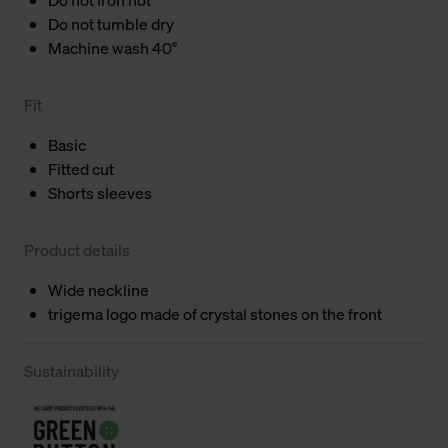
Do not tumble dry
Machine wash 40°
Fit
Basic
Fitted cut
Shorts sleeves
Product details
Wide neckline
trigema logo made of crystal stones on the front
Sustainability