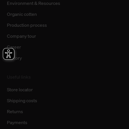
Environment & Resources
Organic cotten
Production process
Company tour
Career
History
Useful links
Store locator
Shipping costs
Returns
Payments