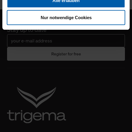
Alle erlauben
Ihnen auch außerhalb unserer Webseiten ausgewählte
Werbung anzeigen zu können.
Nur notwendige Cookies
Sign up for our Newsletter
Klicken Sie auf "Alle erlauben", damit wir alle Cookies
Stay up to date
und Web-Technologien für Ihr personalisiertes
Einkaufserlebnis verwenden dürfen. Über die jeweiligen
Schaltflächen können Sie die Arten der Cookies selbst
festlegen, die Sie erlauben oder ablehnen möchten und
Register for free
dies mit einem Klick auf „Auswahl erlauben“ bestätigen.
Fall Sie nur die notwendigen Cookies erlauben möchten,
verwenden wir lediglich die erwähnten technisch
erforderlichen Cookies.
Über den Reiter „Details“ erfahren Sie weiterführende
Informationen über die jeweiligen Cookies und ihren
Verwendungszweck. Bei „Über Cookies“ können Sie
allgemeine Informationen über Cookies einsehen. Über
den Menüpunkt „Datenschutzeinstellungen“ können Sie
jederzeit Ihre Einwilligungserklärung anpassen. Ihre