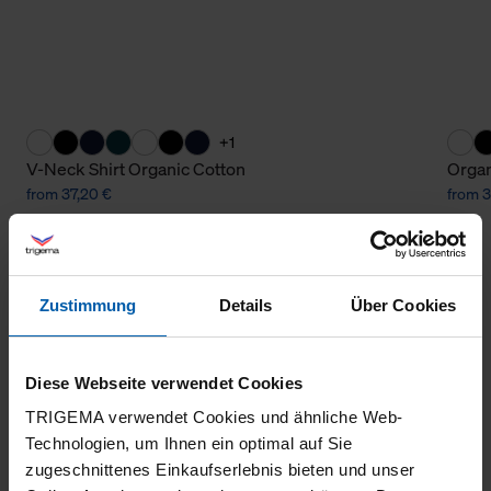
+1
V-Neck Shirt Organic Cotton
Organ
from 37,20 €
from 3
Zustimmung
Details
Über Cookies
Diese Webseite verwendet Cookies
TRIGEMA verwendet Cookies und ähnliche Web-
climate-neutral
Family business
Technologien, um Ihnen ein optimal auf Sie
zugeschnittenes Einkaufserlebnis bieten und unser
shipping