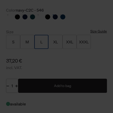
Color
navy-C2C - 546
Size Guide
Size
S
M
L
XL
XXL
XXXL
37,20 €
incl. VAT.
Add to bag
available