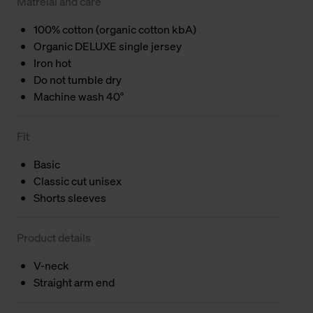
Matreial and care
100% cotton (organic cotton kbA)
Organic DELUXE single jersey
Iron hot
Do not tumble dry
Machine wash 40°
Fit
Basic
Classic cut unisex
Shorts sleeves
Product details
V-neck
Straight arm end