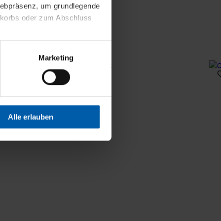
 Webpräsenz, um grundlegende
nkorbs oder zum Abschluss
altens und Ihres Profils
Marketing
Webpräsenz speichern wir
 etwa unsere
en zu können.
isiertes Einkaufserlebnis
Alle erlauben
festlegen, die Sie erlauben
 nur die notwendigen Cookies
es und ihren
einsehen. Über den
en. Ihre Einwilligung ist
 Wirkung für die Zukunft
tellungen und die damit