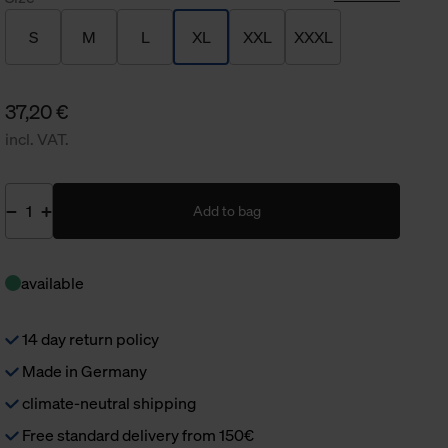
S
M
L
XL
XXL
XXXL
37,20 €
incl. VAT.
Add to bag
available
14 day return policy
Made in Germany
climate-neutral shipping
Free standard delivery from 150€