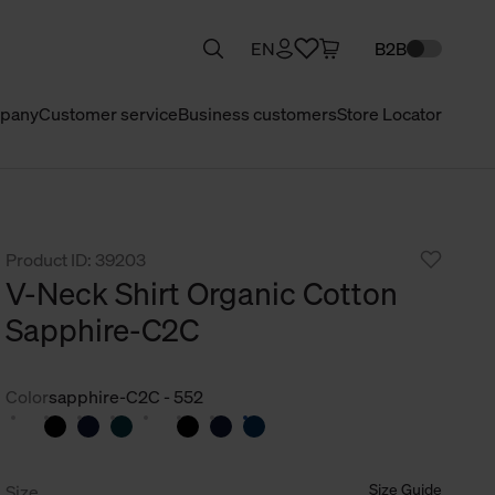
EN
B2B
pany
Customer service
Business customers
Store Locator
Product ID: 39203
V-Neck Shirt Organic Cotton
Sapphire-C2C
Color
sapphire-C2C - 552
Size Guide
Size