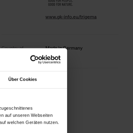
www.gk-info.eu/trigema
Country of
Made in Germany
origin
Über Cookies
less information
zugeschnittenes
en auf unseren Webseiten
auf welchen Geräten nutzen.