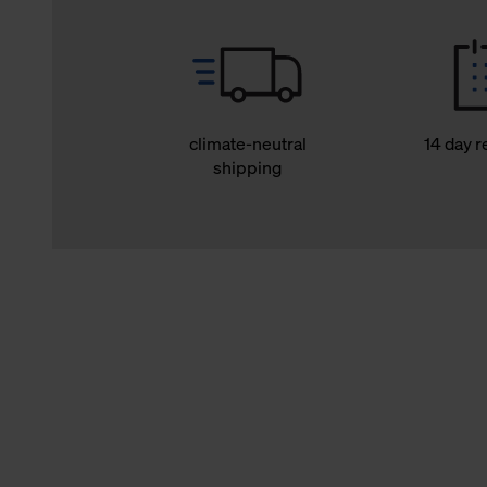
climate-neutral
14 day r
shipping