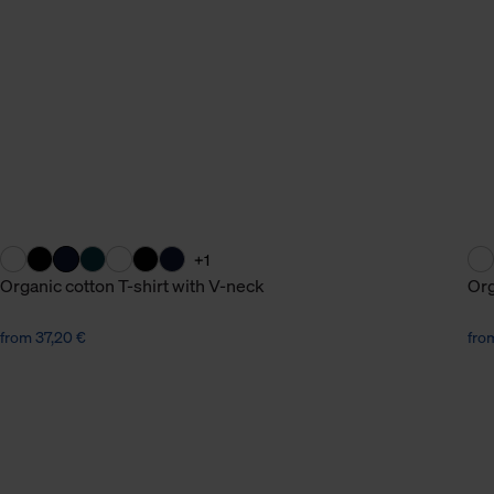
n Daten.
hen Daten finden Sie in
+1
Organic cotton T-shirt with V-neck
Org
from 37,20 €
fro