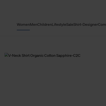
Women
Men
Children
Lifestyle
Sale
Shirt-Designer
Com