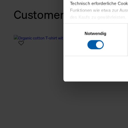
Technisch erforderliche Coo
Customers also bough
Funktionen wie etwa zur Aus
des Kaufs zu gewährleisten.
Einwilligungsauswahl
Für die Darstellung personali
Notwendig
sowie für Marketing-, Stati
personenbezogene Information
Marketingpartner, um Ihnen
Klicken Sie auf "Alle erlaube
verwenden dürfen. Über die j
oder ablehnen möchten und di
erlauben möchten, verwenden 
Über den Reiter „Details“ erf
Verwendungszweck. Bei „Über
Menüpunkt „Datenschutzeinste
grundsätzlich freiwillig, für 
widerrufen. Der Widerruf der 