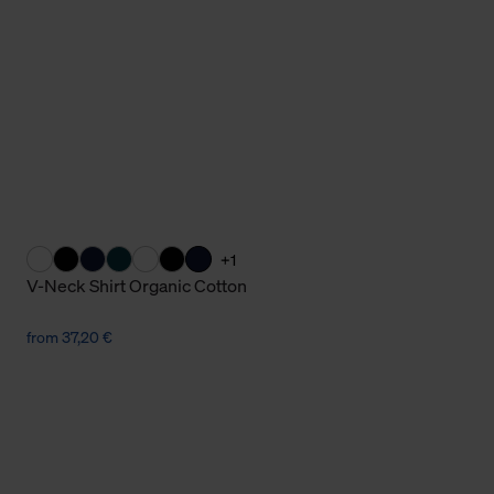
Cookies sowie die bis zum Zeitpunkt der Änderung gesammelte
ookies und Web-Technologien sowie die Nutzung Ihrer persönlic
g.
+1
V-Neck Shirt Organic Cotton
from 37,20 €