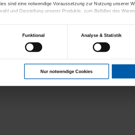
kies sind eine notwendige Voraussetzung zur Nutzung unserer
t
wahl und Darstellung unserer Produkte, zum Befüllen des Ware
sierter Angebote, Anzeigen und Inhalte aufgrund Ihres Nutzerverh
Funktional
Analyse & Statistik
stik- und Tracking-Zwecke zur Analyse und Optimierung unserer 
en. Diese übermitteln wir in anonymisierter Form an Dritte wie
 auch außerhalb unserer Webseiten ausgewählte Werbung anzeig
n", damit wir alle Cookies und Web-Technologien für Ihr personal
Nur notwendige Cookies
eweiligen Schaltflächen können Sie die Arten der Cookies selbst 
es mit einem Klick auf „Auswahl erlauben“ bestätigen. Fall Sie
wir lediglich die erwähnten technisch erforderlichen Cookies.
ahren Sie weiterführende Informationen über die jeweiligen Cooki
 Cookies“ können Sie allgemeine Informationen über Cookies 
llungen“ können Sie jederzeit Ihre Einwilligungserklärung anpass
die Nutzung der Webseite nicht erforderlich und kann jederzeit mit
Einwilligung hat jedoch keine Auswirkung auf die bisherigen Eins