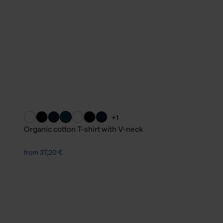
verbundene Verwendung der 
Weitere Informationen über C
unserer Datenschutzerklärun
+1
Organic cotton T-shirt with V-neck
from 37,20 €