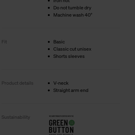
Iron hot
Do not tumble dry
Machine wash 40°
Fit
Basic
Classic cut unisex
Shorts sleeves
Product details
V-neck
Straight arm end
Sustainability