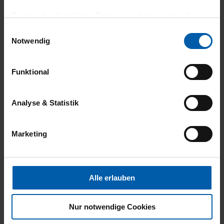
Technisch erforderliche Cookies sind eine notwendige
Voraussetzung zur Nutzung unserer Webpräsenz, um
Einwilligungsauswahl
grundlegende Funktionen wie etwa zur Auswahl und
Notwendig
Darstellung unserer Produkte, zum Befüllen des
Warenkorbs oder zum Abschluss des Kaufs zu
Funktional
gewährleisten.
Für die Darstellung personalisierter Angebote, Anzeigen
Analyse & Statistik
climate-neutral
Family business
und Inhalte aufgrund Ihres Nutzerverhaltens und Ihres
shipping
Profils sowie für Marketing-, Statistik- und Tracking-
Marketing
Zwecke zur Analyse und Optimierung unserer
Webpräsenz speichern wir personenbezogene
Informationen. Diese übermitteln wir in anonymisierter
Form an Dritte wie etwa unsere Marketingpartner, um
Alle erlauben
Ihnen auch außerhalb unserer Webseiten ausgewählte
Werbung anzeigen zu können.
Nur notwendige Cookies
14 day return policy
100% Made in
Klicken Sie auf "Alle erlauben", damit wir alle Cookies