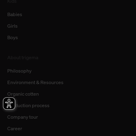
Kids
Babies
Girls
Boys
About trigema
Philosophy
Environment & Resources
Organic cotten
Production process
Company tour
Career