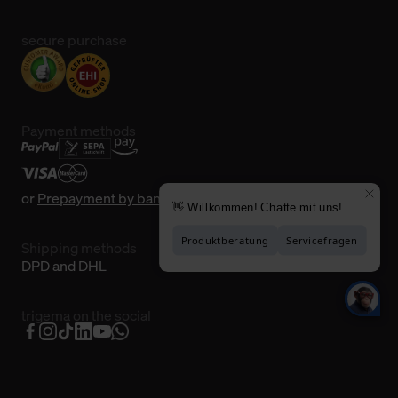
secure purchase
Payment methods
or
Prepayment by bank transfer
Shipping methods
DPD and DHL
trigema on the social