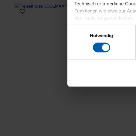
Technisch erforderliche Coo
Funktionen wie etwa zur Aus
des Kaufs zu gewährleisten.
Einwilligungsauswahl
Für die Darstellung personali
Notwendig
sowie für Marketing-, Stati
personenbezogene Information
Marketingpartner, um Ihnen
Klicken Sie auf "Alle erlaube
verwenden dürfen. Über die j
oder ablehnen möchten und di
erlauben möchten, verwenden 
Über den Reiter „Details“ erf
Verwendungszweck. Bei „Über
Menüpunkt „Datenschutzeinste
grundsätzlich freiwillig, für 
widerrufen. Der Widerruf der 