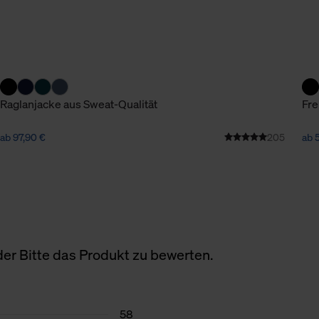
n Daten.
hen Daten finden Sie in
Raglanjacke aus Sweat-Qualität
Fre
ab 97,90 €
205
ab 
er Bitte das Produkt zu bewerten.
58