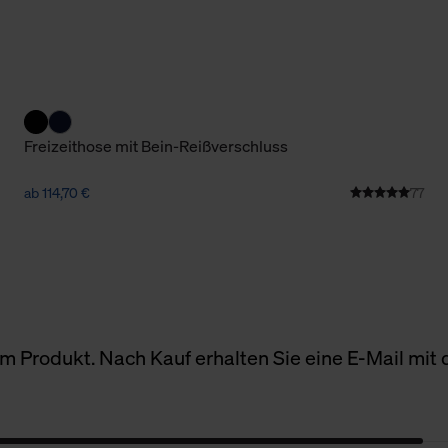
Cookies sowie die bis zum Zeitpunkt der Änderung gesammelte
ookies und Web-Technologien sowie die Nutzung Ihrer persönlic
g.
Freizeithose mit Bein-Reißverschluss
ab 114,70 €
77
 Produkt. Nach Kauf erhalten Sie eine E-Mail mit d