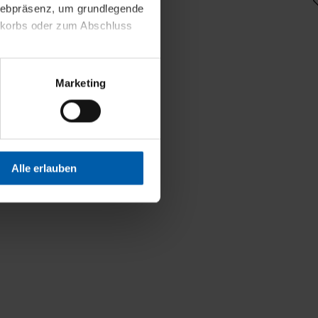
 Webpräsenz, um grundlegende
nkorbs oder zum Abschluss
altens und Ihres Profils
Marketing
Webpräsenz speichern wir
 etwa unsere
en zu können.
isiertes Einkaufserlebnis
Alle erlauben
festlegen, die Sie erlauben
 nur die notwendigen Cookies
es und ihren
einsehen. Über den
en. Ihre Einwilligung ist
 Wirkung für die Zukunft
tellungen und die damit