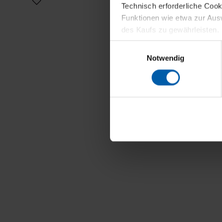
Technisch erforderliche Coo
Funktionen wie etwa zur Aus
des Kaufs zu gewährleisten.
Einwilligungsauswahl
Für die Darstellung personali
Notwendig
sowie für Marketing-, Stati
personenbezogene Information
Marketingpartner, um Ihnen
Klicken Sie auf "Alle erlaube
verwenden dürfen. Über die j
oder ablehnen möchten und di
erlauben möchten, verwenden 
Über den Reiter „Details“ erf
Verwendungszweck. Bei „Über
Menüpunkt „Datenschutzeinste
grundsätzlich freiwillig, für 
widerrufen. Der Widerruf der 