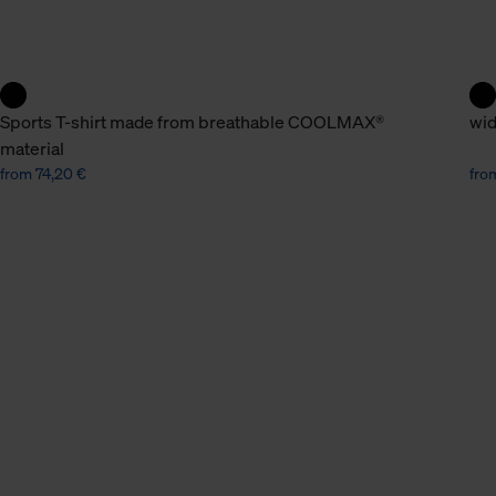
n Daten.
hen Daten finden Sie in
Sports T-shirt made from breathable COOLMAX®
wid
material
from 74,20 €
fro