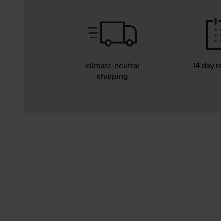
climate-neutral
14 day r
shipping