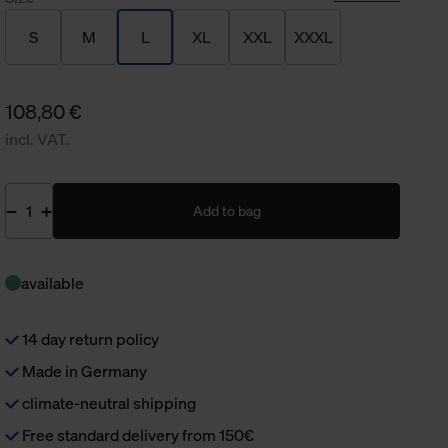
S
M
L
XL
XXL
XXXL
108,80 €
incl. VAT.
Add to bag
available
14 day return policy
Made in Germany
climate-neutral shipping
Free standard delivery from 150€