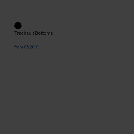
verbundene Verwendung der 
Weitere Informationen über C
unserer Datenschutzerklärun
Tracksuit Bottoms
from 85,20 €