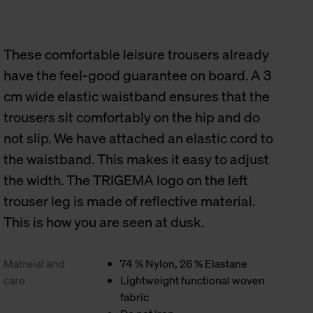
These comfortable leisure trousers already
have the feel-good guarantee on board. A 3
cm wide elastic waistband ensures that the
trousers sit comfortably on the hip and do
not slip. We have attached an elastic cord to
the waistband. This makes it easy to adjust
the width. The TRIGEMA logo on the left
trouser leg is made of reflective material.
This is how you are seen at dusk.
Matreial and
74 % Nylon, 26 % Elastane
care
Lightweight functional woven
fabric