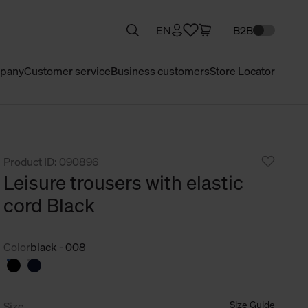
EN
B2B
pany
Customer service
Business customers
Store Locator
Product ID: 090896
Leisure trousers with elastic
cord Black
Color
black - 008
Size Guide
Size