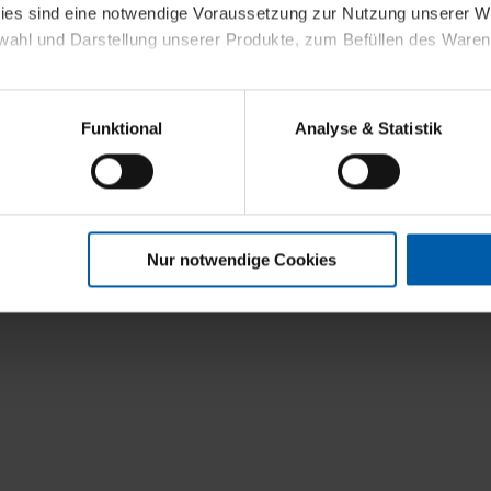
kies sind eine notwendige Voraussetzung zur Nutzung unserer
wahl und Darstellung unserer Produkte, zum Befüllen des Ware
sierter Angebote, Anzeigen und Inhalte aufgrund Ihres Nutzerverh
Funktional
Analyse & Statistik
stik- und Tracking-Zwecke zur Analyse und Optimierung unserer 
en. Diese übermitteln wir in anonymisierter Form an Dritte wie
 auch außerhalb unserer Webseiten ausgewählte Werbung anzeig
n", damit wir alle Cookies und Web-Technologien für Ihr personal
Nur notwendige Cookies
eweiligen Schaltflächen können Sie die Arten der Cookies selbst 
es mit einem Klick auf „Auswahl erlauben“ bestätigen. Fall Sie
wir lediglich die erwähnten technisch erforderlichen Cookies.
ahren Sie weiterführende Informationen über die jeweiligen Cooki
 Cookies“ können Sie allgemeine Informationen über Cookies 
llungen“ können Sie jederzeit Ihre Einwilligungserklärung anpass
die Nutzung der Webseite nicht erforderlich und kann jederzeit mit
Einwilligung hat jedoch keine Auswirkung auf die bisherigen Eins