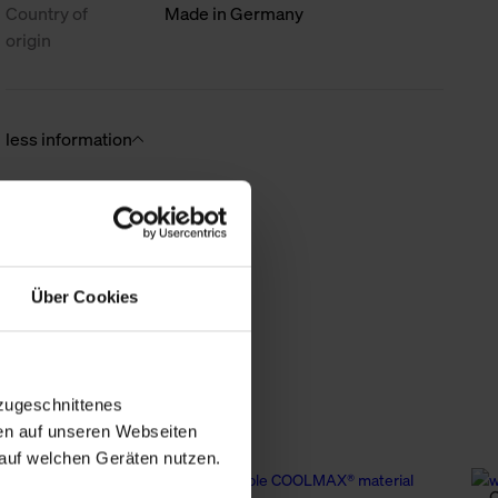
Country of
Made in Germany
origin
less information
Über Cookies
zugeschnittenes
en auf unseren Webseiten
auf welchen Geräten nutzen.