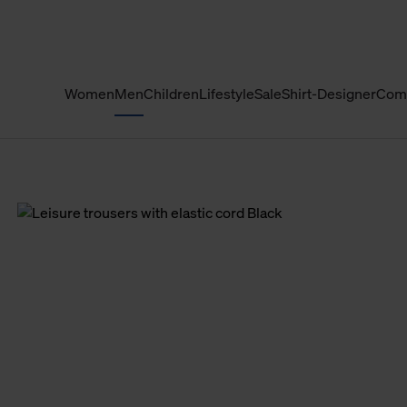
Women
Men
Children
Lifestyle
Sale
Shirt-Designer
Com