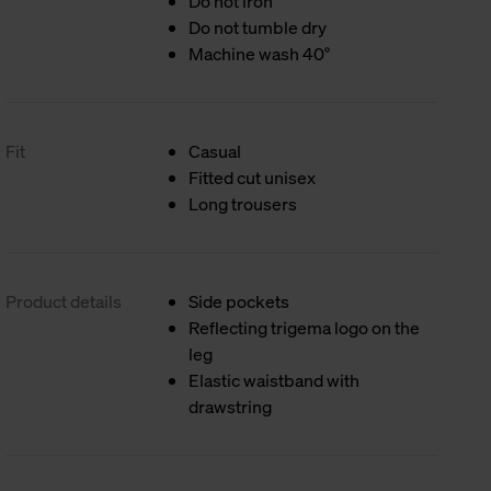
Do not iron
Do not tumble dry
Machine wash 40°
Fit
Casual
Fitted cut unisex
Long trousers
Product details
Side pockets
Reflecting trigema logo on the
leg
Elastic waistband with
drawstring