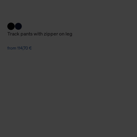
Cookies sowie die bis zum Zeitpunkt der Änderung gesammelte
ookies und Web-Technologien sowie die Nutzung Ihrer persönlic
g.
Track pants with zipper on leg
from 114,70 €