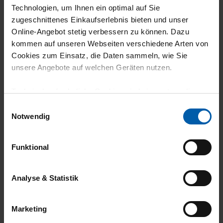
4
Technologien, um Ihnen ein optimal auf Sie
zugeschnittenes Einkaufserlebnis bieten und unser
Homewear
Online-Angebot stetig verbessern zu können. Dazu
kommen auf unseren Webseiten verschiedene Arten von
Cookies zum Einsatz, die Daten sammeln, wie Sie
unsere Angebote auf welchen Geräten nutzen.
16.07.2026
Technisch erforderliche Cookies sind eine notwendige
5
Voraussetzung zur Nutzung unserer Webpräsenz, um
Einwilligungsauswahl
grundlegende Funktionen wie etwa zur Auswahl und
Notwendig
Auch hier wie bei den anderen
Darstellung unserer Produkte, zum Befüllen des
Bekleidungsstücken: Schöner,
Warenkorbs oder zum Abschluss des Kaufs zu
sympathischer Baumwollstoff, gute
Funktional
gewährleisten.
Verarbeitung.
Für die Darstellung personalisierter Angebote, Anzeigen
Analyse & Statistik
und Inhalte aufgrund Ihres Nutzerverhaltens und Ihres
Profils sowie für Marketing-, Statistik- und Tracking-
Marketing
Zwecke zur Analyse und Optimierung unserer
08.07.2026
Webpräsenz speichern wir personenbezogene