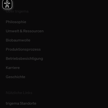
Über trigema
Philosophie
Umwelt & Ressourcen
Biobaumwolle
Produktionsprozess
Betriebsbesichtigung
Karriere
Geschichte
Nützliche Links
trigema Standorte