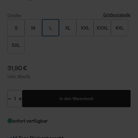
Größentabelle
Größe
S
M
L
XL
XXL
XXXL
4XL
5XL
31,90 €
inkl. MwSt.
In den Warenkorb
sofort verfügbar
14 Tage Rückgaberecht