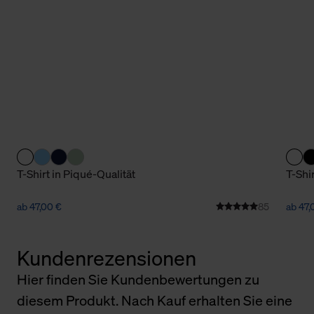
T-Shirt in Piqué-Qualität
T-Shi
ab 47,00 €
85
ab 47,
Kundenrezensionen
Hier finden Sie Kundenbewertungen zu
diesem Produkt. Nach Kauf erhalten Sie eine