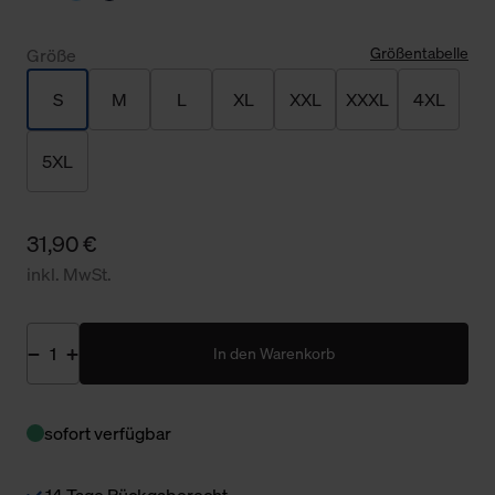
Größentabelle
Größe
S
M
L
XL
XXL
XXXL
4XL
5XL
31,90 €
inkl. MwSt.
In den Warenkorb
sofort verfügbar
14 Tage Rückgaberecht