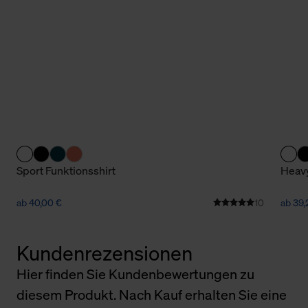
Sport Funktionsshirt
Heavy
ab 40,00 €
10
ab 39,
Kundenrezensionen
Hier finden Sie Kundenbewertungen zu
diesem Produkt. Nach Kauf erhalten Sie eine