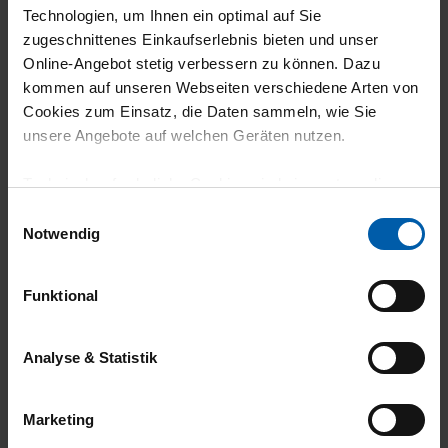
4
Technologien, um Ihnen ein optimal auf Sie
zugeschnittenes Einkaufserlebnis bieten und unser
Homewear
Online-Angebot stetig verbessern zu können. Dazu
kommen auf unseren Webseiten verschiedene Arten von
Cookies zum Einsatz, die Daten sammeln, wie Sie
unsere Angebote auf welchen Geräten nutzen.
16.07.2026
Technisch erforderliche Cookies sind eine notwendige
5
Voraussetzung zur Nutzung unserer Webpräsenz, um
Einwilligungsauswahl
grundlegende Funktionen wie etwa zur Auswahl und
Notwendig
Auch hier wie bei den anderen
Darstellung unserer Produkte, zum Befüllen des
Bekleidungsstücken: Schöner,
Warenkorbs oder zum Abschluss des Kaufs zu
sympathischer Baumwollstoff, gute
Funktional
gewährleisten.
Verarbeitung.
Für die Darstellung personalisierter Angebote, Anzeigen
Analyse & Statistik
und Inhalte aufgrund Ihres Nutzerverhaltens und Ihres
Profils sowie für Marketing-, Statistik- und Tracking-
Marketing
Zwecke zur Analyse und Optimierung unserer
08.07.2026
Webpräsenz speichern wir personenbezogene