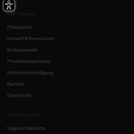
Über trigema
Philosophie
Umwelt & Ressourcen
Biobaumwolle
Produktionsprozess
Betriebsbesichtigung
Karriere
Geschichte
Nützliche Links
trigema Standorte