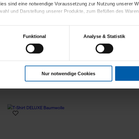
kies sind eine notwendige Voraussetzung zur Nutzung unserer
wahl und Darstellung unserer Produkte, zum Befüllen des Ware
sierter Angebote, Anzeigen und Inhalte aufgrund Ihres Nutzerverh
Funktional
Analyse & Statistik
stik- und Tracking-Zwecke zur Analyse und Optimierung unserer 
en. Diese übermitteln wir in anonymisierter Form an Dritte wie
 auch außerhalb unserer Webseiten ausgewählte Werbung anzeig
n", damit wir alle Cookies und Web-Technologien für Ihr personal
Nur notwendige Cookies
eweiligen Schaltflächen können Sie die Arten der Cookies selbst 
es mit einem Klick auf „Auswahl erlauben“ bestätigen. Fall Sie
wir lediglich die erwähnten technisch erforderlichen Cookies.
ahren Sie weiterführende Informationen über die jeweiligen Cooki
 Cookies“ können Sie allgemeine Informationen über Cookies 
llungen“ können Sie jederzeit Ihre Einwilligungserklärung anpass
die Nutzung der Webseite nicht erforderlich und kann jederzeit mit
Einwilligung hat jedoch keine Auswirkung auf die bisherigen Eins