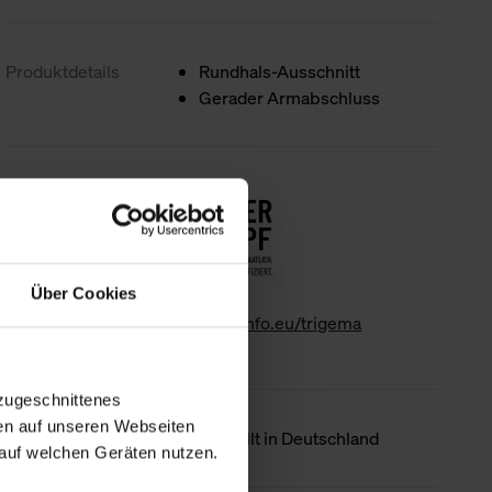
Produktdetails
Rundhals-Ausschnitt
Gerader Armabschluss
Nachhaltigkeit
Über Cookies
www.gk-info.eu/trigema
zugeschnittenes
en auf unseren Webseiten
Ursprungsland
Hergestellt in Deutschland
auf welchen Geräten nutzen.