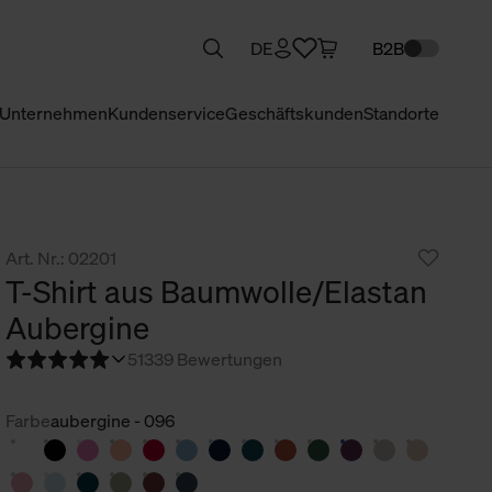
DE
B2B
Unternehmen
Kundenservice
Geschäftskunden
Standorte
Art. Nr.: 02201
T-Shirt aus Baumwolle/Elastan
Aubergine
5
1339 Bewertungen
Farbe
aubergine - 096