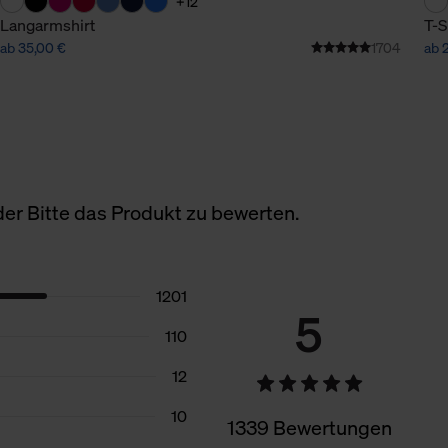
+12
Langarmshirt
T-S
ab 35,00 €
1704
ab 
er Bitte das Produkt zu bewerten.
1201
5
110
12
10
1339 Bewertungen