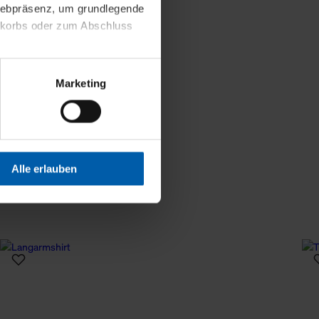
 Webpräsenz, um grundlegende
nkorbs oder zum Abschluss
Weniger Details
altens und Ihres Profils
Marketing
Webpräsenz speichern wir
 etwa unsere
en zu können.
isiertes Einkaufserlebnis
Alle erlauben
festlegen, die Sie erlauben
 nur die notwendigen Cookies
es und ihren
einsehen. Über den
en. Ihre Einwilligung ist
 Wirkung für die Zukunft
tellungen und die damit