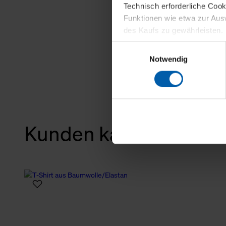
Technisch erforderliche Coo
Funktionen wie etwa zur Aus
des Kaufs zu gewährleisten.
Einwilligungsauswahl
Für die Darstellung personali
Notwendig
sowie für Marketing-, Stati
personenbezogene Information
Marketingpartner, um Ihnen
Klicken Sie auf "Alle erlaube
Kunden kauften auch
verwenden dürfen. Über die j
oder ablehnen möchten und di
erlauben möchten, verwenden 
Über den Reiter „Details“ erf
Verwendungszweck. Bei „Über
Menüpunkt „Datenschutzeinste
grundsätzlich freiwillig, für 
widerrufen. Der Widerruf der 