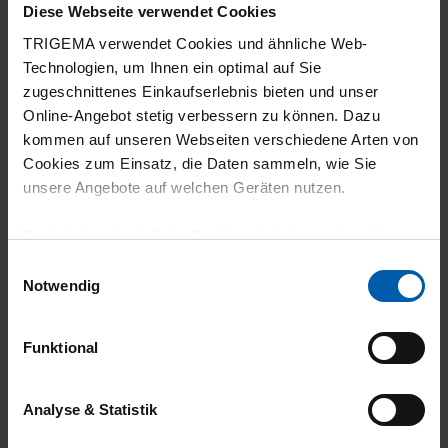
Diese Webseite verwendet Cookies
30.07.2026
TRIGEMA verwendet Cookies und ähnliche Web-
4
Technologien, um Ihnen ein optimal auf Sie
zugeschnittenes Einkaufserlebnis bieten und unser
Passform super. Leider haben Shirts mit
Online-Angebot stetig verbessern zu können. Dazu
Elastan die Tendenz etwas einzugehen.
kommen auf unseren Webseiten verschiedene Arten von
Cookies zum Einsatz, die Daten sammeln, wie Sie
unsere Angebote auf welchen Geräten nutzen.
Technisch erforderliche Cookies sind eine notwendige
29.07.2026
Voraussetzung zur Nutzung unserer Webpräsenz, um
Einwilligungsauswahl
5
grundlegende Funktionen wie etwa zur Auswahl und
Notwendig
Darstellung unserer Produkte, zum Befüllen des
Ich mag den Kragen und den Stoff generell.
Warenkorbs oder zum Abschluss des Kaufs zu
Funktional
gewährleisten.
Für die Darstellung personalisierter Angebote, Anzeigen
Analyse & Statistik
29.07.2026
und Inhalte aufgrund Ihres Nutzerverhaltens und Ihres