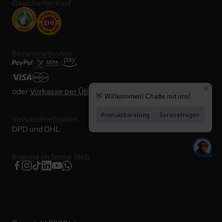
Gesicherter Kauf
Bezahlmethoden
oder
Vorkasse per Überweisung
Versandmethoden
DPD und DHL
trigema im Social Web