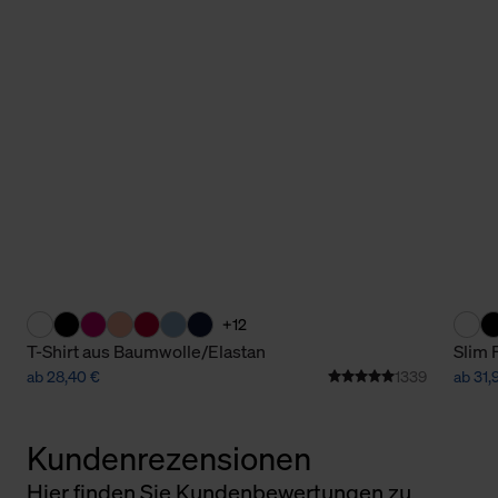
+12
T-Shirt aus Baumwolle/Elastan
Slim 
ab 28,40 €
1339
ab 31,
Kundenrezensionen
Hier finden Sie Kundenbewertungen zu