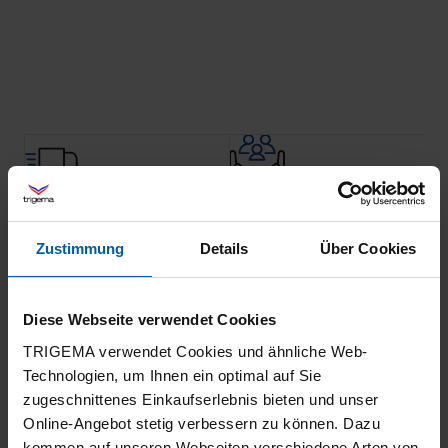
Klimaneutraler
Familienunternehmen
Versand
Zustimmung
Details
Über Cookies
Diese Webseite verwendet Cookies
TRIGEMA verwendet Cookies und ähnliche Web-
Technologien, um Ihnen ein optimal auf Sie
zugeschnittenes Einkaufserlebnis bieten und unser
14 Tage
100% Made in
Online-Angebot stetig verbessern zu können. Dazu
kommen auf unseren Webseiten verschiedene Arten von