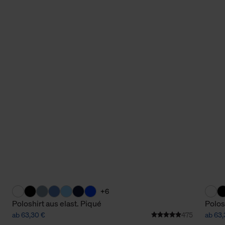
+6
Poloshirt aus elast. Piqué
Polos
ab 63,30 €
475
ab 63,