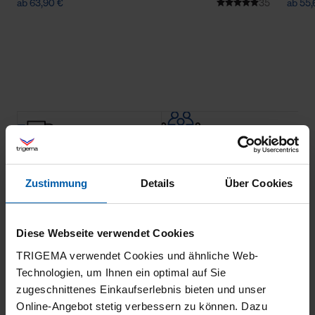
ab 63,90 €
35
ab 55,
Klimaneutraler
Familienunternehmen
Versand
Zustimmung
Details
Über Cookies
Diese Webseite verwendet Cookies
TRIGEMA verwendet Cookies und ähnliche Web-
Technologien, um Ihnen ein optimal auf Sie
zugeschnittenes Einkaufserlebnis bieten und unser
Online-Angebot stetig verbessern zu können. Dazu
14 Tage
100% Made in