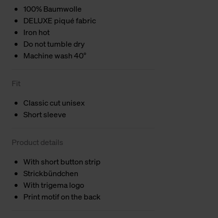
100% Baumwolle
DELUXE piqué fabric
Iron hot
Do not tumble dry
Machine wash 40°
Fit
Classic cut unisex
Short sleeve
Product details
With short button strip
Strickbündchen
With trigema logo
Print motif on the back