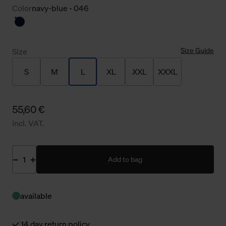
Color
navy-blue - 046
Size Guide
Size
S
M
L
XL
XXL
XXXL
55,60 €
incl. VAT.
Add to bag
available
14 day return policy