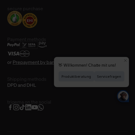
secure purchase
Payment methods
or
Prepayment by bank transfer
Shipping methods
DPD and DHL
trigema on the social