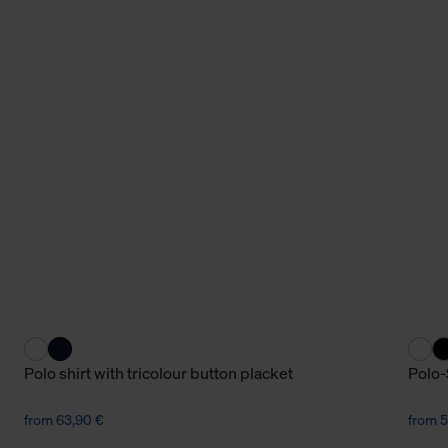
Polo shirt with tricolour button placket
Polo-
from 63,90 €
from 5