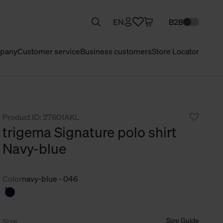
EN
B2B
pany
Customer service
Business customers
Store Locator
Product ID: 27601AKL
trigema Signature polo shirt
Navy-blue
Color
navy-blue - 046
Size Guide
Size