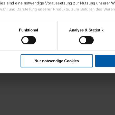
kies sind eine notwendige Voraussetzung zur Nutzung unserer
wahl und Darstellung unserer Produkte, zum Befüllen des Ware
t
sierter Angebote, Anzeigen und Inhalte aufgrund Ihres Nutzerverh
Funktional
Analyse & Statistik
stik- und Tracking-Zwecke zur Analyse und Optimierung unserer 
en. Diese übermitteln wir in anonymisierter Form an Dritte wie
 auch außerhalb unserer Webseiten ausgewählte Werbung anzeig
n", damit wir alle Cookies und Web-Technologien für Ihr personal
Nur notwendige Cookies
eweiligen Schaltflächen können Sie die Arten der Cookies selbst 
es mit einem Klick auf „Auswahl erlauben“ bestätigen. Fall Sie
wir lediglich die erwähnten technisch erforderlichen Cookies.
ahren Sie weiterführende Informationen über die jeweiligen Cooki
 Cookies“ können Sie allgemeine Informationen über Cookies 
llungen“ können Sie jederzeit Ihre Einwilligungserklärung anpass
die Nutzung der Webseite nicht erforderlich und kann jederzeit mit
Einwilligung hat jedoch keine Auswirkung auf die bisherigen Eins