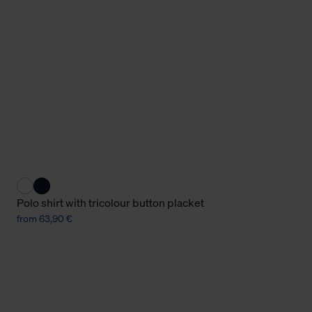
Cookies sowie die bis zum Zeitpunkt der Änderung gesammelte
ookies und Web-Technologien sowie die Nutzung Ihrer persönlic
g.
Polo shirt with tricolour button placket
from 63,90 €