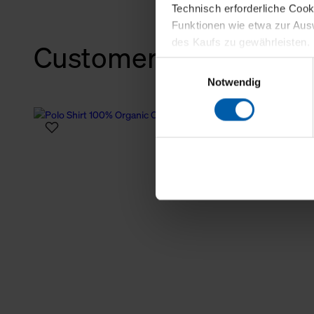
Technisch erforderliche Coo
Funktionen wie etwa zur Aus
des Kaufs zu gewährleisten.
Customers also bough
Einwilligungsauswahl
Für die Darstellung personali
Notwendig
sowie für Marketing-, Stati
personenbezogene Information
Marketingpartner, um Ihnen
Klicken Sie auf "Alle erlaube
verwenden dürfen. Über die j
oder ablehnen möchten und di
erlauben möchten, verwenden 
Über den Reiter „Details“ erf
Verwendungszweck. Bei „Über
Menüpunkt „Datenschutzeinste
grundsätzlich freiwillig, für 
widerrufen. Der Widerruf der 