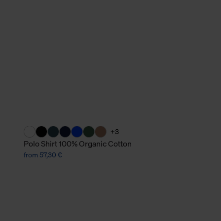
verbundene Verwendung der 
Weitere Informationen über C
unserer Datenschutzerklärun
+3
Polo Shirt 100% Organic Cotton
from 57,30 €