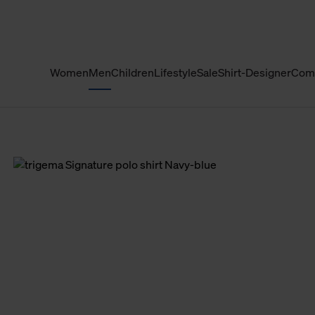
Women
Men
Children
Lifestyle
Sale
Shirt-Designer
Com