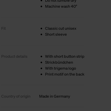
Do not tumble dry
Machine wash 40°
Fit
Classic cut unisex
Short sleeve
Product details
With short button strip
Strickbündchen
With trigema logo
Print motif on the back
Country of origin
Made in Germany