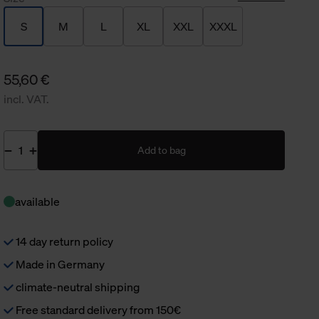
S
M
L
XL
XXL
XXXL
55,60 €
incl. VAT.
Add to bag
available
14 day return policy
Made in Germany
climate-neutral shipping
Free standard delivery from 150€