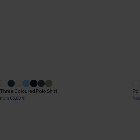
n Daten.
hen Daten finden Sie in
Three Coloured Polo Shirt
Pol
from 65,80 €
fro