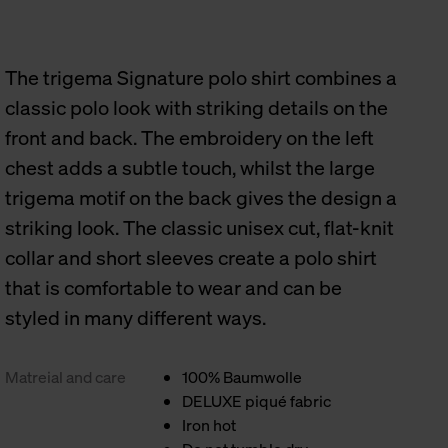
The trigema Signature polo shirt combines a
classic polo look with striking details on the
front and back. The embroidery on the left
chest adds a subtle touch, whilst the large
trigema motif on the back gives the design a
striking look. The classic unisex cut, flat-knit
collar and short sleeves create a polo shirt
that is comfortable to wear and can be
styled in many different ways.
Matreial and care
100% Baumwolle
DELUXE piqué fabric
Iron hot