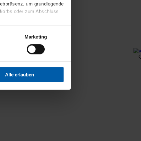
 Webpräsenz, um grundlegende
nkorbs oder zum Abschluss
altens und Ihres Profils
Marketing
Webpräsenz speichern wir
 etwa unsere
en zu können.
isiertes Einkaufserlebnis
Alle erlauben
festlegen, die Sie erlauben
 nur die notwendigen Cookies
es und ihren
einsehen. Über den
en. Ihre Einwilligung ist
 Wirkung für die Zukunft
tellungen und die damit