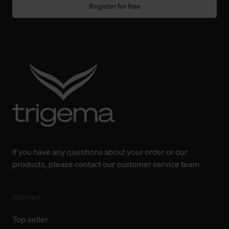
Einwilligung hat jedoch keine Auswirkung auf die
Register for free
bisherigen Einstellungen und die damit verbundene
Verwendung der Cookies sowie die bis zum Zeitpunkt der
Änderung gesammelten Daten.
Weitere Informationen über Cookies und Web-
Technologien sowie die Nutzung Ihrer persönlichen Daten
finden Sie in unserer Datenschutzerklärung.
If you have any questions about your order or our
products, please contact our customer service team
Women
Top seller