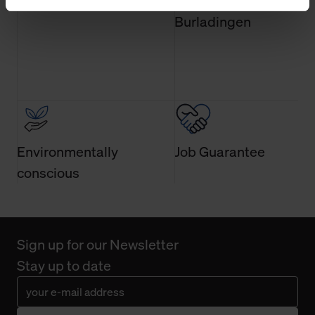
14 day return policy
100% Made in
und Web-Technologien für Ihr personalisiertes
Burladingen
Einkaufserlebnis verwenden dürfen. Über die jeweiligen
Schaltflächen können Sie die Arten der Cookies selbst
festlegen, die Sie erlauben oder ablehnen möchten und
dies mit einem Klick auf „Auswahl erlauben“ bestätigen.
Fall Sie nur die notwendigen Cookies erlauben möchten,
verwenden wir lediglich die erwähnten technisch
erforderlichen Cookies.
Environmentally
Job Guarantee
Über den Reiter „Details“ erfahren Sie weiterführende
conscious
Informationen über die jeweiligen Cookies und ihren
Verwendungszweck. Bei „Über Cookies“ können Sie
allgemeine Informationen über Cookies einsehen. Über
den Menüpunkt „Datenschutzeinstellungen“ können Sie
Sign up for our Newsletter
jederzeit Ihre Einwilligungserklärung anpassen. Ihre
Stay up to date
Einwilligung ist grundsätzlich freiwillig, für die Nutzung
der Webseite nicht erforderlich und kann jederzeit mit
Wirkung für die Zukunft widerrufen. Der Widerruf der