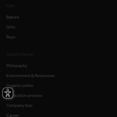
Kids
Babies
Girls
Boys
About trigema
Philosophy
Environment & Resources
Organic cotten
Production process
Company tour
Career