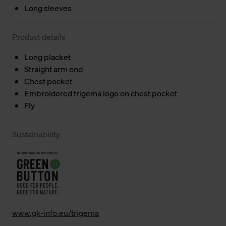
Long sleeves
Product details
Long placket
Straight arm end
Chest pocket
Embroidered trigema logo on chest pocket
Fly
Sustainability
www.gk-info.eu/trigema