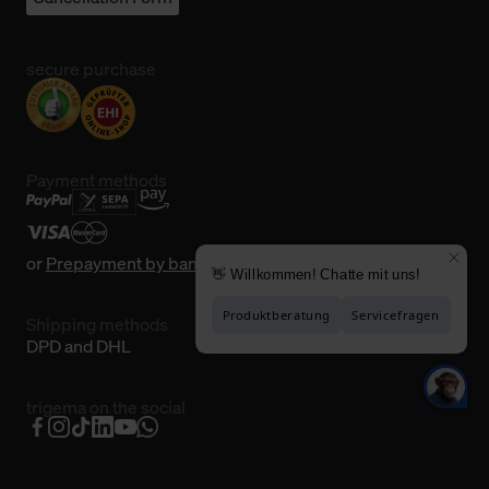
secure purchase
Payment methods
or
Prepayment by bank transfer
Shipping methods
DPD and DHL
trigema on the social