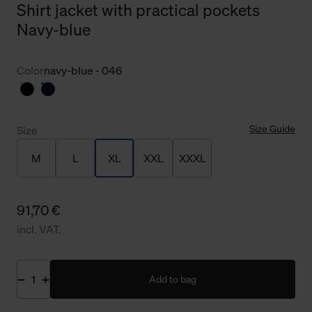
Shirt jacket with practical pockets
Navy-blue
Color
navy-blue - 046
Size Guide
Size
M
L
XL
XXL
XXXL
91,70 €
incl. VAT.
Add to bag